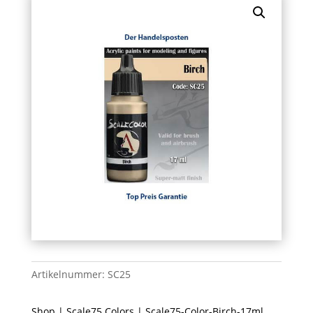
Artikelnummer:
SC25
Shop
|
Scale75 Colors
| Scale75-Color-Birch-17ml