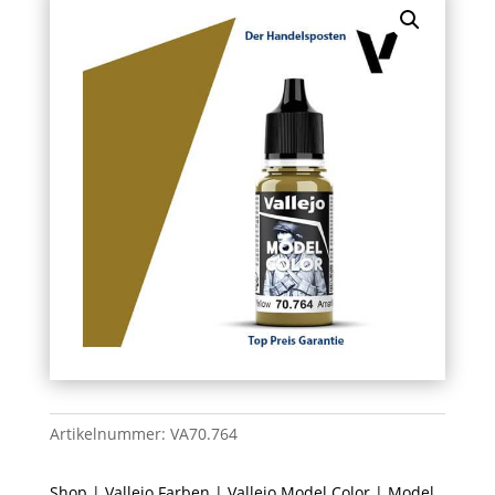
Artikelnummer:
VA70.764
Shop
|
Vallejo Farben
|
Vallejo Model Color
| Model