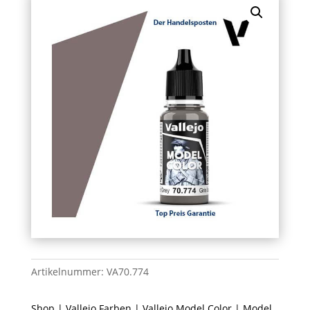
Artikelnummer:
VA70.774
Shop
|
Vallejo Farben
|
Vallejo Model Color
| Model