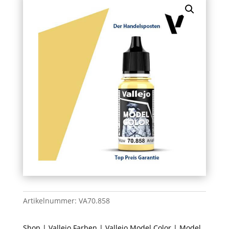
Artikelnummer:
VA70.858
Shop
|
Vallejo Farben
|
Vallejo Model Color
| Model