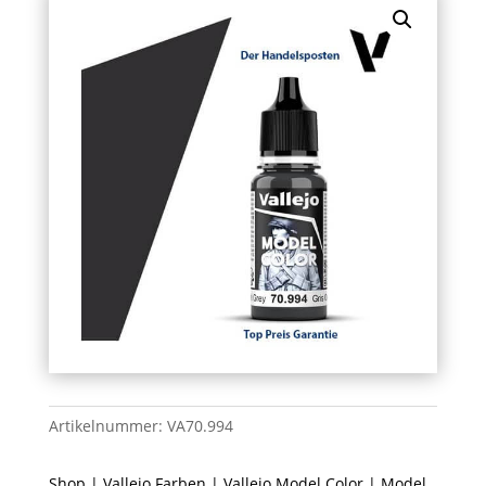
Artikelnummer:
VA70.994
Shop
|
Vallejo Farben
|
Vallejo Model Color
| Model