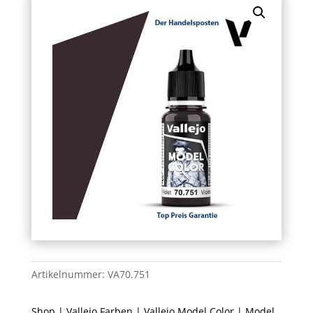
Artikelnummer:
VA70.751
Shop
|
Vallejo Farben
|
Vallejo Model Color
| Model