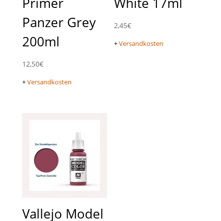
Primer
White 17ml
Panzer Grey
2,45
€
200ml
+
Versandkosten
12,50
€
+
Versandkosten
Vallejo Model