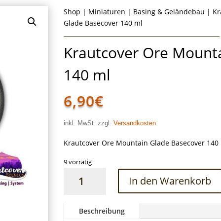
Shop
|
Miniaturen
|
Basing & Geländebau
|
Kr
Glade Basecover 140 ml
Krautcover Ore Mount
140 ml
6,90
€
inkl. MwSt. zzgl.
Versandkosten
Krautcover Ore Mountain Glade Basecover 140
9 vorrätig
Krautcover
In den Warenkorb
Ore
Mountain
Glade
Beschreibung
Basecover