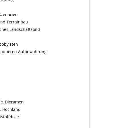
-Szenarien
und Terrainbau
sches Landschaftsbild
Hobbyisten
 sauberen Aufbewahrung
de, Dioramen
g, Hochland
tstoffdose