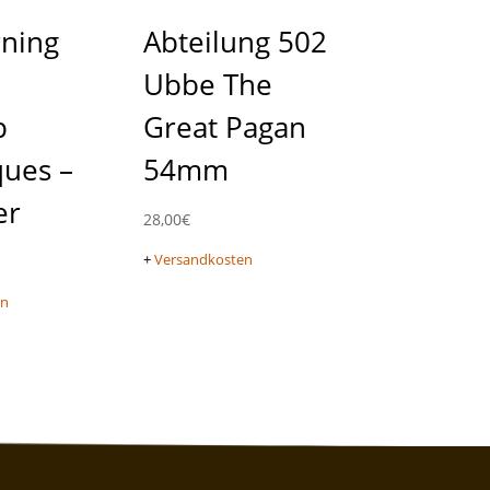
rning
Abteilung 502
1
Ubbe The
p
Great Pagan
ques –
54mm
er
28,00
€
+
Versandkosten
en