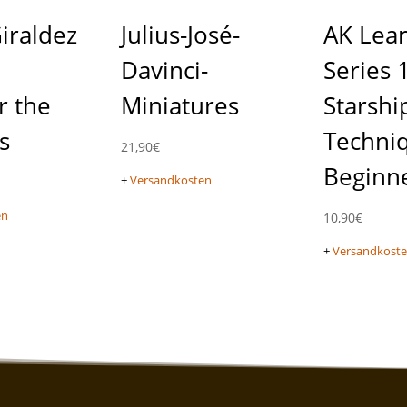
iraldez
Julius-José-
AK Lea
Davinci-
Series 
r the
Miniatures
Starshi
s
Techni
21,90
€
Beginn
+
Versandkosten
en
10,90
€
+
Versandkost