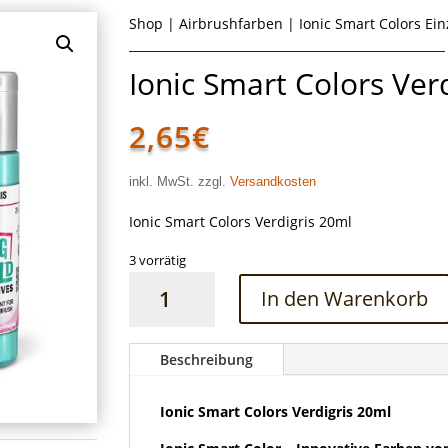
Shop
|
Airbrushfarben
|
Ionic Smart Colors Ei
Ionic Smart Colors Ver
2,65
€
inkl. MwSt. zzgl.
Versandkosten
Ionic Smart Colors Verdigris 20ml
3 vorrätig
Ionic
In den Warenkorb
Smart
Colors
Verdigris
Beschreibung
20ml
Menge
Ionic Smart Colors Verdigris 20ml