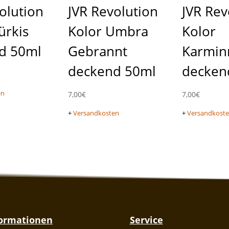
olution
JVR Revolution
JVR Rev
ürkis
Kolor Umbra
Kolor
d 50ml
Gebrannt
Karmin
deckend 50ml
decken
en
7,00
€
7,00
€
+
Versandkosten
+
Versandkost
formationen
Service