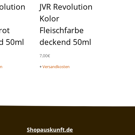
olution
JVR Revolution
Kolor
rot
Fleischfarbe
d 50ml
deckend 50ml
7,00
€
en
+
Versandkosten
Shopauskunft.de