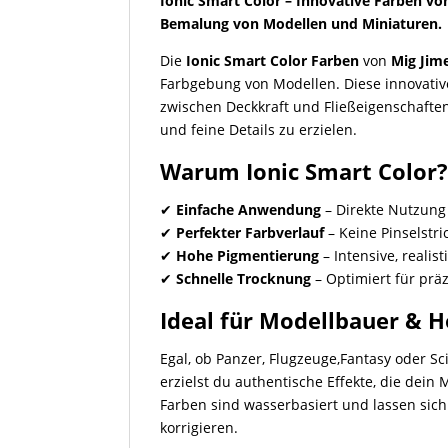
Ionic Smart Color – Innovative Farben von
Bemalung von Modellen und Miniaturen.
Die
Ionic Smart Color Farben
von
Mig Jim
Farbgebung von Modellen. Diese innovativ
zwischen Deckkraft und Fließeigenschafte
und feine Details zu erzielen.
Warum Ionic Smart Color
✔
Einfache Anwendung
– Direkte Nutzung
✔
Perfekter Farbverlauf
– Keine Pinselstr
✔
Hohe Pigmentierung
– Intensive, realis
✔
Schnelle Trocknung
– Optimiert für prä
Ideal für Modellbauer & 
Egal, ob Panzer, Flugzeuge,Fantasy oder Sc
erzielst du authentische Effekte, die dein 
Farben sind wasserbasiert und lassen si
korrigieren.