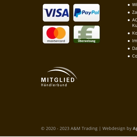
Wi
Za
A
Ku
Ko
I
Da
Co
© 2020 - 2023 A&M Trading | Webdesign by
A