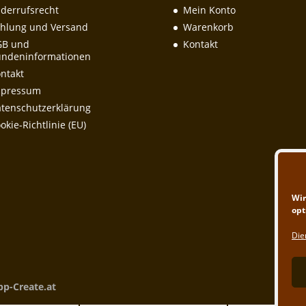
derrufsrecht
Mein Konto
hlung und Versand
Warenkorb
GB und
Kontakt
ndeninformationen
ntakt
mpressum
tenschutzerklärung
okie-Richtlinie (EU)
Wir
opt
Die
pp-Create.at