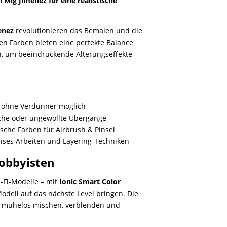
 Mig Jimenez für eine realistische
enez
revolutionieren das Bemalen und die
en Farben bieten eine perfekte Balance
n, um beeindruckende Alterungseffekte
?
 ohne Verdünner möglich
iche oder ungewollte Übergänge
tische Farben für Airbrush & Pinsel
zises Arbeiten und Layering-Techniken
Hobbyisten
i-Fi-Modelle – mit
Ionic Smart Color
Modell auf das nächste Level bringen. Die
ch mühelos mischen, verblenden und