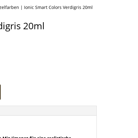
nzelfarben
| Ionic Smart Colors Verdigris 20ml
digris 20ml