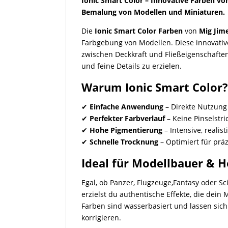
Ionic Smart Color – Innovative Farben von
Bemalung von Modellen und Miniaturen.
Die
Ionic Smart Color Farben
von
Mig Jim
Farbgebung von Modellen. Diese innovativ
zwischen Deckkraft und Fließeigenschafte
und feine Details zu erzielen.
Warum Ionic Smart Color
✔
Einfache Anwendung
– Direkte Nutzung
✔
Perfekter Farbverlauf
– Keine Pinselstr
✔
Hohe Pigmentierung
– Intensive, realis
✔
Schnelle Trocknung
– Optimiert für prä
Ideal für Modellbauer & 
Egal, ob Panzer, Flugzeuge,Fantasy oder Sc
erzielst du authentische Effekte, die dein 
Farben sind wasserbasiert und lassen si
korrigieren.