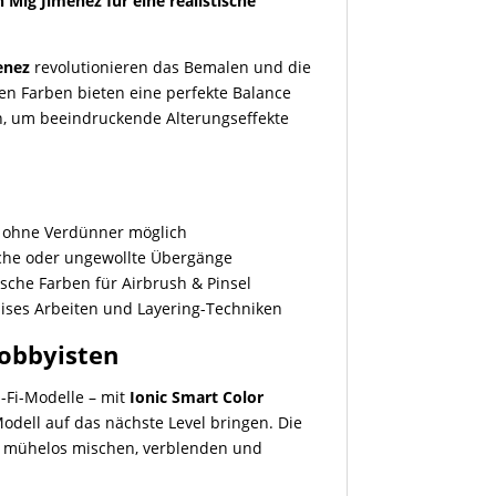
 Mig Jimenez für eine realistische
enez
revolutionieren das Bemalen und die
en Farben bieten eine perfekte Balance
n, um beeindruckende Alterungseffekte
?
 ohne Verdünner möglich
iche oder ungewollte Übergänge
tische Farben für Airbrush & Pinsel
zises Arbeiten und Layering-Techniken
Hobbyisten
i-Fi-Modelle – mit
Ionic Smart Color
Modell auf das nächste Level bringen. Die
ch mühelos mischen, verblenden und