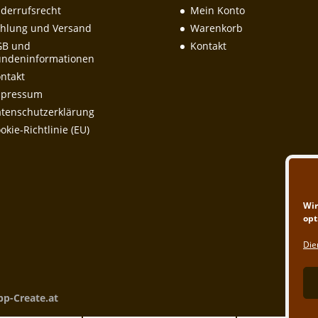
derrufsrecht
Mein Konto
hlung und Versand
Warenkorb
GB und
Kontakt
ndeninformationen
ntakt
mpressum
tenschutzerklärung
okie-Richtlinie (EU)
Wir
opt
Die
pp-Create.at