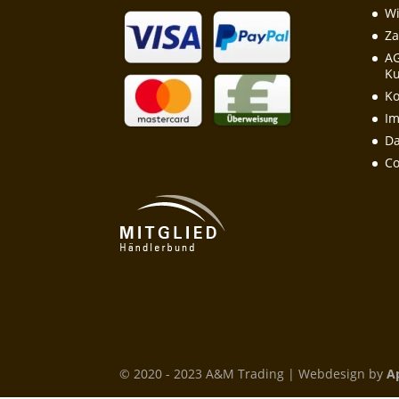
Wi
Za
A
Ku
Ko
I
Da
Co
© 2020 - 2023 A&M Trading | Webdesign by
A