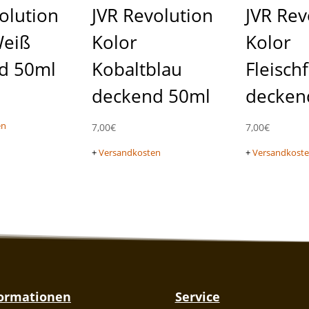
olution
JVR Revolution
JVR Rev
Weiß
Kolor
Kolor
d 50ml
Kobaltblau
Fleisch
deckend 50ml
decken
en
7,00
€
7,00
€
+
Versandkosten
+
Versandkost
formationen
Service