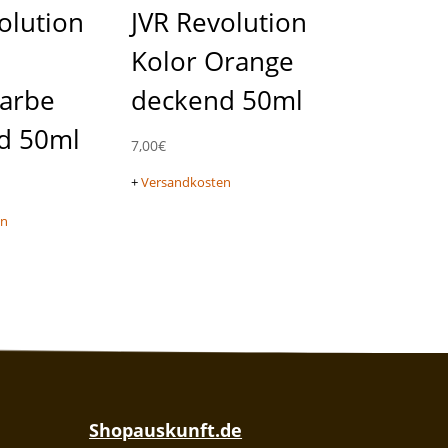
olution
JVR Revolution
Kolor Orange
farbe
deckend 50ml
d 50ml
7,00
€
+
Versandkosten
en
Shopauskunft.de