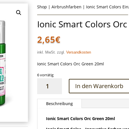
Shop
|
Airbrushfarben
|
Ionic Smart Colors Ei
Ionic Smart Colors Or
2,65
€
inkl. MwSt. zzgl.
Versandkosten
Ionic Smart Colors Orc Green 20ml
6 vorrätig
Ionic
In den Warenkorb
Smart
Colors
Orc
Beschreibung
Green
20ml
Ionic Smart Colors Orc Green 20ml
Menge