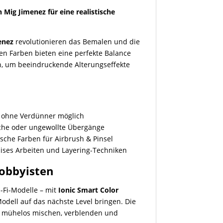
 Mig Jimenez für eine realistische
enez
revolutionieren das Bemalen und die
en Farben bieten eine perfekte Balance
n, um beeindruckende Alterungseffekte
?
 ohne Verdünner möglich
iche oder ungewollte Übergänge
tische Farben für Airbrush & Pinsel
zises Arbeiten und Layering-Techniken
Hobbyisten
i-Fi-Modelle – mit
Ionic Smart Color
Modell auf das nächste Level bringen. Die
ch mühelos mischen, verblenden und