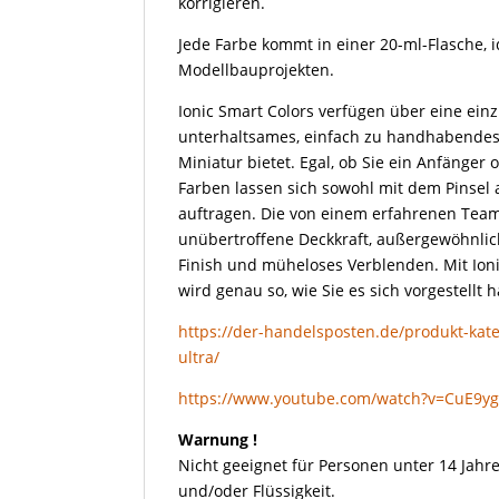
korrigieren.
Jede Farbe kommt in einer 20-ml-Flasche, i
Modellbauprojekten.
Ionic Smart Colors verfügen über eine einz
unterhaltsames, einfach zu handhabendes 
Miniatur bietet. Egal, ob Sie ein Anfänger 
Farben lassen sich sowohl mit dem Pinsel 
auftragen. Die von einem erfahrenen Team
unübertroffene Deckkraft, außergewöhnliche
Finish und müheloses Verblenden. Mit Ioni
wird genau so, wie Sie es sich vorgestellt 
https://der-handelsposten.de/produkt-kateg
ultra/
https://www.youtube.com/watch?v=CuE9y
Warnung !
Nicht geeignet für Personen unter 14 Jahre
und/oder Flüssigkeit.