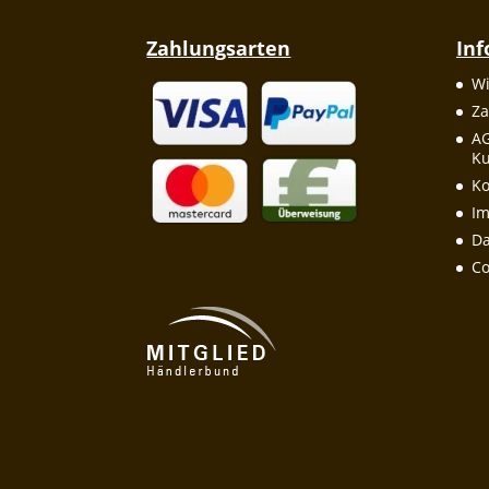
Zahlungsarten
In
Wi
Za
A
Ku
Ko
I
Da
Co