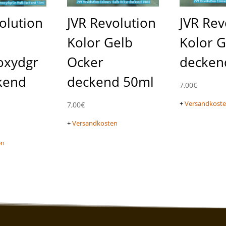
olution
JVR Revolution
JVR Rev
Kolor Gelb
Kolor G
oxydgr
Ocker
decken
kend
deckend 50ml
7,00
€
+
Versandkost
7,00
€
+
Versandkosten
en