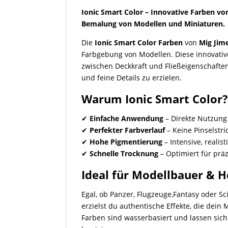
Ionic Smart Color – Innovative Farben von
Bemalung von Modellen und Miniaturen.
Die
Ionic Smart Color Farben
von
Mig Jim
Farbgebung von Modellen. Diese innovativ
zwischen Deckkraft und Fließeigenschafte
und feine Details zu erzielen.
Warum Ionic Smart Color
✔
Einfache Anwendung
– Direkte Nutzung
✔
Perfekter Farbverlauf
– Keine Pinselstr
✔
Hohe Pigmentierung
– Intensive, realis
✔
Schnelle Trocknung
– Optimiert für prä
Ideal für Modellbauer & 
Egal, ob Panzer, Flugzeuge,Fantasy oder Sc
erzielst du authentische Effekte, die dein 
Farben sind wasserbasiert und lassen si