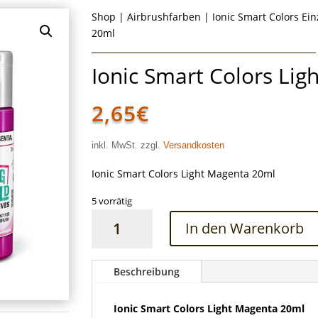
Shop
|
Airbrushfarben
|
Ionic Smart Colors Ei
20ml
Ionic Smart Colors Li
2,65
€
inkl. MwSt. zzgl.
Versandkosten
Ionic Smart Colors Light Magenta 20ml
5 vorrätig
Ionic
In den Warenkorb
Smart
Colors
Light
Beschreibung
Magenta
20ml
Ionic Smart Colors Light Magenta 20ml
Menge