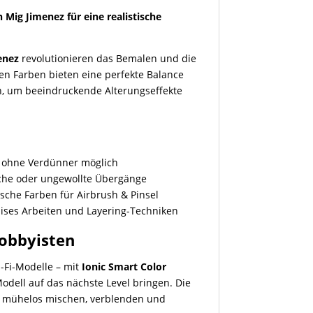
 Mig Jimenez für eine realistische
enez
revolutionieren das Bemalen und die
en Farben bieten eine perfekte Balance
n, um beeindruckende Alterungseffekte
?
 ohne Verdünner möglich
iche oder ungewollte Übergänge
tische Farben für Airbrush & Pinsel
zises Arbeiten und Layering-Techniken
Hobbyisten
i-Fi-Modelle – mit
Ionic Smart Color
Modell auf das nächste Level bringen. Die
ch mühelos mischen, verblenden und