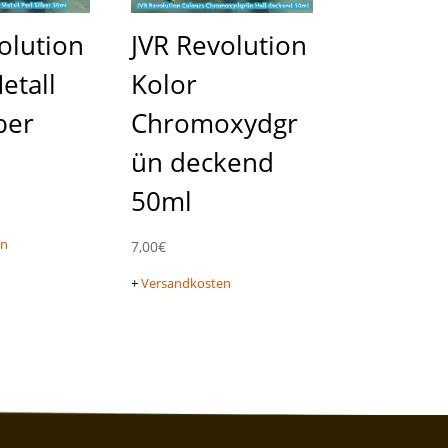
olution
JVR Revolution
etall
Kolor
ber
Chromoxydgr
ün deckend
50ml
en
7,00
€
+
Versandkosten