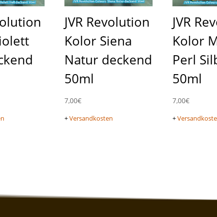
olution
JVR Revolution
JVR Rev
iolett
Kolor Siena
Kolor M
eckend
Natur deckend
Perl Sil
50ml
50ml
7,00
€
7,00
€
en
+
Versandkosten
+
Versandkost