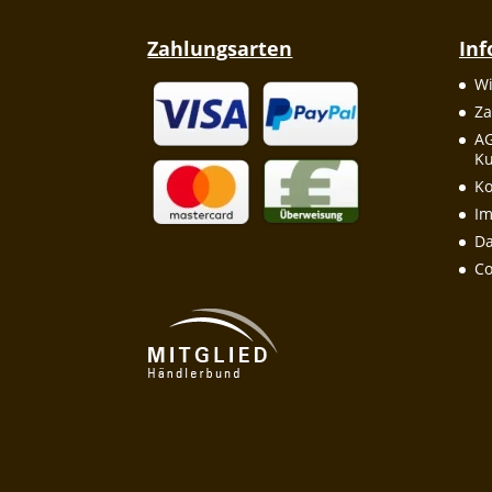
Zahlungsarten
In
Wi
Za
A
Ku
Ko
I
Da
Co