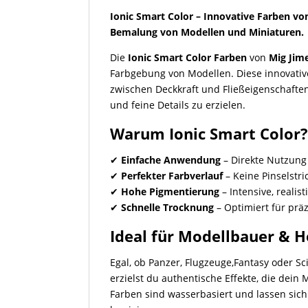
Ionic Smart Color – Innovative Farben von
Bemalung von Modellen und Miniaturen.
Die
Ionic Smart Color Farben
von
Mig Jim
Farbgebung von Modellen. Diese innovativ
zwischen Deckkraft und Fließeigenschafte
und feine Details zu erzielen.
Warum Ionic Smart Color
✔
Einfache Anwendung
– Direkte Nutzung
✔
Perfekter Farbverlauf
– Keine Pinselstr
✔
Hohe Pigmentierung
– Intensive, realis
✔
Schnelle Trocknung
– Optimiert für prä
Ideal für Modellbauer & 
Egal, ob Panzer, Flugzeuge,Fantasy oder Sc
erzielst du authentische Effekte, die dein 
Farben sind wasserbasiert und lassen si