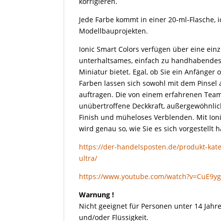
korrigieren.
Jede Farbe kommt in einer 20-ml-Flasche, i
Modellbauprojekten.
Ionic Smart Colors verfügen über eine einz
unterhaltsames, einfach zu handhabendes 
Miniatur bietet. Egal, ob Sie ein Anfänger 
Farben lassen sich sowohl mit dem Pinsel 
auftragen. Die von einem erfahrenen Team
unübertroffene Deckkraft, außergewöhnliche
Finish und müheloses Verblenden. Mit Ioni
wird genau so, wie Sie es sich vorgestellt 
https://der-handelsposten.de/produkt-kateg
ultra/
https://www.youtube.com/watch?v=CuE9y
Warnung !
Nicht geeignet für Personen unter 14 Jahre
und/oder Flüssigkeit.