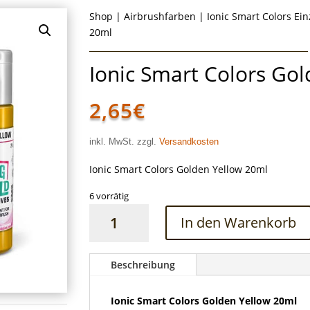
Shop
|
Airbrushfarben
|
Ionic Smart Colors Ei
20ml
Ionic Smart Colors Go
2,65
€
inkl. MwSt. zzgl.
Versandkosten
Ionic Smart Colors Golden Yellow 20ml
6 vorrätig
Ionic
In den Warenkorb
Smart
Colors
Golden
Beschreibung
Yellow
20ml
Ionic Smart Colors Golden Yellow 20ml
Menge