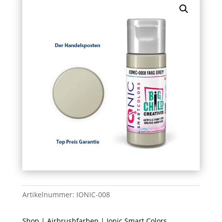
Artikelnummer:
IONIC-008
Shop
|
Airbrushfarben
|
Ionic Smart Colors