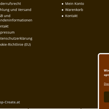
derrufsrecht
Mein Konto
hlung und Versand
Warenkorb
GB und
Kontakt
ndeninformationen
ntakt
mpressum
tenschutzerklärung
okie-Richtlinie (EU)
Wir
opt
Die
pp-Create.at