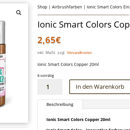
Shop
|
Airbrushfarben
|
Ionic Smart Colors Ei
Ionic Smart Colors Co
2,65
€
inkl. MwSt. zzgl.
Versandkosten
Ionic Smart Colors Copper 20ml
6 vorrätig
Ionic
In den Warenkorb
Smart
Colors
Copper
Beschreibung
20ml
Menge
Ionic Smart Colors Copper 20ml