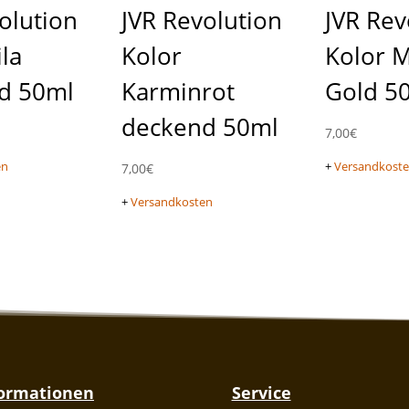
olution
JVR Revolution
JVR Rev
ila
Kolor
Kolor M
d 50ml
Karminrot
Gold 5
deckend 50ml
7,00
€
en
+
Versandkost
7,00
€
+
Versandkosten
formationen
Service