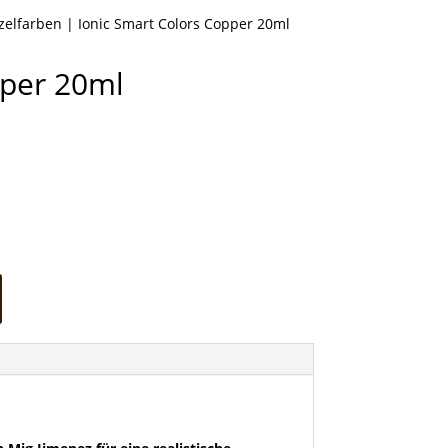
nzelfarben
| Ionic Smart Colors Copper 20ml
pper 20ml