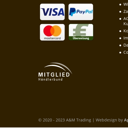
Wi
Za
A
Ku
Ko
I
Da
Co
© 2020 - 2023 A&M Trading | Webdesign by
A