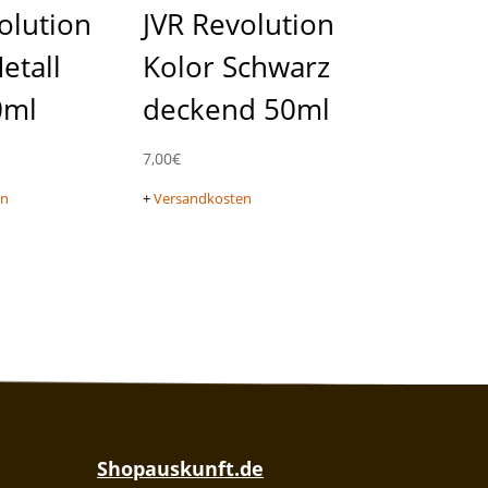
olution
JVR Revolution
etall
Kolor Schwarz
0ml
deckend 50ml
7,00
€
en
+
Versandkosten
Shopauskunft.de