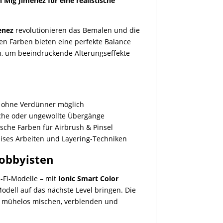
 Mig Jimenez für eine realistische
enez
revolutionieren das Bemalen und die
en Farben bieten eine perfekte Balance
n, um beeindruckende Alterungseffekte
?
 ohne Verdünner möglich
iche oder ungewollte Übergänge
tische Farben für Airbrush & Pinsel
zises Arbeiten und Layering-Techniken
Hobbyisten
i-Fi-Modelle – mit
Ionic Smart Color
Modell auf das nächste Level bringen. Die
ch mühelos mischen, verblenden und