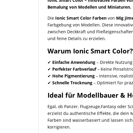
Ionic Smart Color – Innovative Farben von
Bemalung von Modellen und Miniaturen.
Die
Ionic Smart Color Farben
von
Mig Jim
Farbgebung von Modellen. Diese innovativ
zwischen Deckkraft und Fließeigenschafte
und feine Details zu erzielen.
Warum Ionic Smart Color
✔
Einfache Anwendung
– Direkte Nutzung
✔
Perfekter Farbverlauf
– Keine Pinselstr
✔
Hohe Pigmentierung
– Intensive, realis
✔
Schnelle Trocknung
– Optimiert für prä
Ideal für Modellbauer & 
Egal, ob Panzer, Flugzeuge,Fantasy oder Sc
erzielst du authentische Effekte, die dein 
Farben sind wasserbasiert und lassen si
korrigieren.