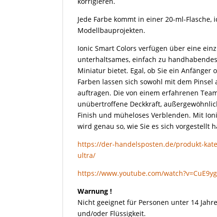
korrigieren.
Jede Farbe kommt in einer 20-ml-Flasche, i
Modellbauprojekten.
Ionic Smart Colors verfügen über eine einz
unterhaltsames, einfach zu handhabendes 
Miniatur bietet. Egal, ob Sie ein Anfänger 
Farben lassen sich sowohl mit dem Pinsel 
auftragen. Die von einem erfahrenen Team
unübertroffene Deckkraft, außergewöhnliche
Finish und müheloses Verblenden. Mit Ioni
wird genau so, wie Sie es sich vorgestellt 
https://der-handelsposten.de/produkt-kateg
ultra/
https://www.youtube.com/watch?v=CuE9y
Warnung !
Nicht geeignet für Personen unter 14 Jahre
und/oder Flüssigkeit.