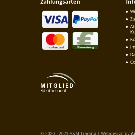
Zahlungsarten
In
Wi
Za
A
Ku
Ko
I
Da
Co
© 2020 - 2023 A&M Trading | Webdesign by
A