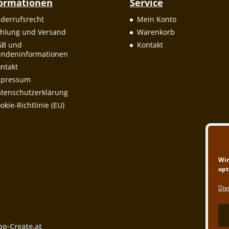
formationen
Service
derrufsrecht
Mein Konto
hlung und Versand
Warenkorb
GB und
Kontakt
ndeninformationen
ntakt
mpressum
tenschutzerklärung
okie-Richtlinie (EU)
Wir
opt
Die
pp-Create.at