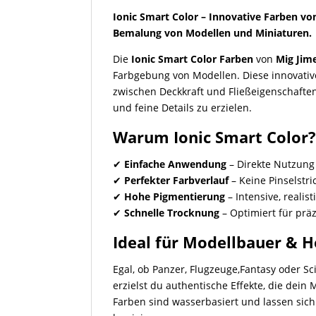
Ionic Smart Color – Innovative Farben von
Bemalung von Modellen und Miniaturen.
Die
Ionic Smart Color Farben
von
Mig Jim
Farbgebung von Modellen. Diese innovativ
zwischen Deckkraft und Fließeigenschafte
und feine Details zu erzielen.
Warum Ionic Smart Color
✔
Einfache Anwendung
– Direkte Nutzung
✔
Perfekter Farbverlauf
– Keine Pinselstr
✔
Hohe Pigmentierung
– Intensive, realis
✔
Schnelle Trocknung
– Optimiert für prä
Ideal für Modellbauer & 
Egal, ob Panzer, Flugzeuge,Fantasy oder Sc
erzielst du authentische Effekte, die dein 
Farben sind wasserbasiert und lassen si