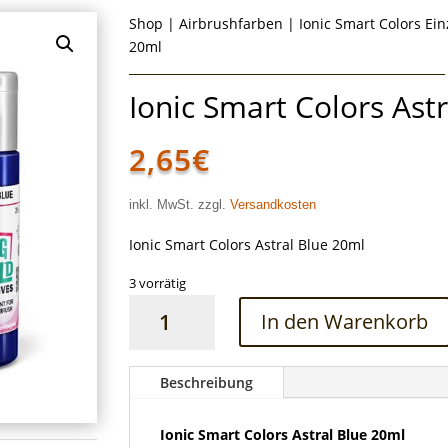
Shop
|
Airbrushfarben
|
Ionic Smart Colors Ei
20ml
Ionic Smart Colors Ast
2,65
€
inkl. MwSt. zzgl.
Versandkosten
Ionic Smart Colors Astral Blue 20ml
3 vorrätig
Ionic
In den Warenkorb
Smart
Colors
Astral
Beschreibung
Blue
20ml
Ionic Smart Colors Astral Blue 20ml
Menge