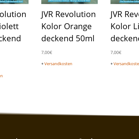
olution
JVR Revolution
JVR Rev
iolett
Kolor Orange
Kolor Li
eckend
deckend 50ml
decken
7,00
€
7,00
€
+
Versandkosten
+
Versandkost
en