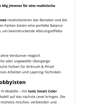
 Mig Jimenez für eine realistische
enez
revolutionieren das Bemalen und die
en Farben bieten eine perfekte Balance
n, um beeindruckende Alterungseffekte
?
 ohne Verdünner möglich
iche oder ungewollte Übergänge
tische Farben für Airbrush & Pinsel
zises Arbeiten und Layering-Techniken
Hobbyisten
i-Fi-Modelle – mit
Ionic Smart Color
Modell auf das nächste Level bringen. Die
ch mühelos mischen, verblenden und