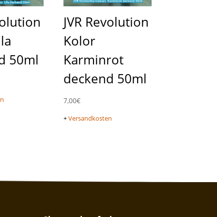
olution
JVR Revolution
la
Kolor
d 50ml
Karminrot
deckend 50ml
en
7,00
€
+
Versandkosten