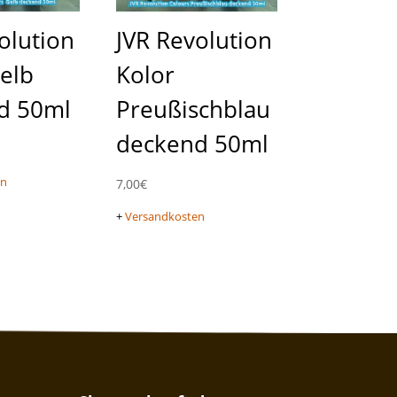
olution
JVR Revolution
elb
Kolor
d 50ml
Preußischblau
deckend 50ml
en
7,00
€
+
Versandkosten