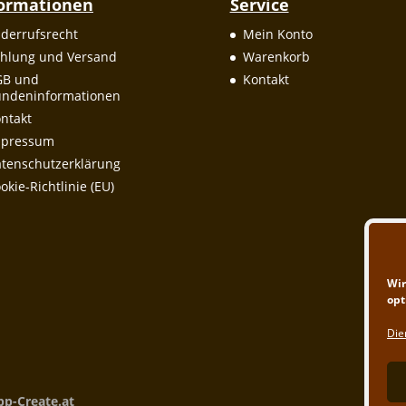
formationen
Service
derrufsrecht
Mein Konto
hlung und Versand
Warenkorb
GB und
Kontakt
ndeninformationen
ntakt
mpressum
tenschutzerklärung
okie-Richtlinie (EU)
Wir
opt
Die
pp-Create.at