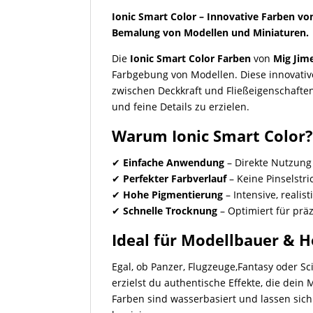
Ionic Smart Color – Innovative Farben von
Bemalung von Modellen und Miniaturen.
Die
Ionic Smart Color Farben
von
Mig Jim
Farbgebung von Modellen. Diese innovativ
zwischen Deckkraft und Fließeigenschafte
und feine Details zu erzielen.
Warum Ionic Smart Color
✔
Einfache Anwendung
– Direkte Nutzung
✔
Perfekter Farbverlauf
– Keine Pinselstr
✔
Hohe Pigmentierung
– Intensive, realis
✔
Schnelle Trocknung
– Optimiert für prä
Ideal für Modellbauer & 
Egal, ob Panzer, Flugzeuge,Fantasy oder Sc
erzielst du authentische Effekte, die dein 
Farben sind wasserbasiert und lassen si