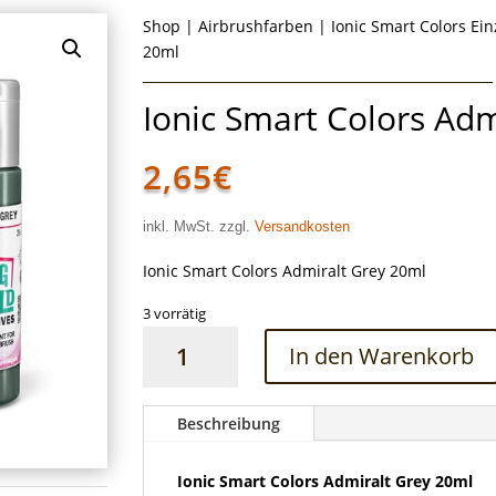
Shop
|
Airbrushfarben
|
Ionic Smart Colors Ei
20ml
Ionic Smart Colors Ad
2,65
€
inkl. MwSt. zzgl.
Versandkosten
Ionic Smart Colors Admiralt Grey 20ml
3 vorrätig
Ionic
In den Warenkorb
Smart
Colors
Admiralt
Beschreibung
Grey
20ml
Ionic Smart Colors Admiralt Grey 20ml
Menge