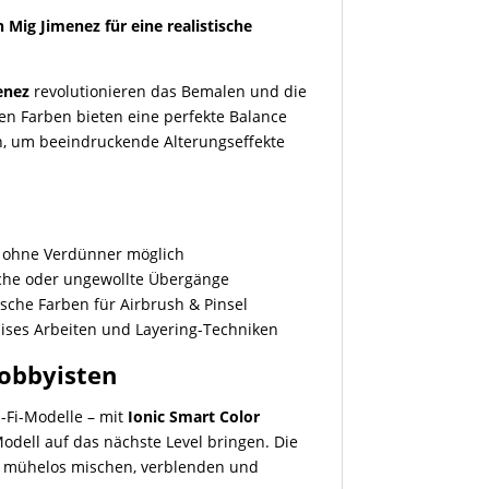
 Mig Jimenez für eine realistische
enez
revolutionieren das Bemalen und die
en Farben bieten eine perfekte Balance
n, um beeindruckende Alterungseffekte
?
 ohne Verdünner möglich
iche oder ungewollte Übergänge
tische Farben für Airbrush & Pinsel
zises Arbeiten und Layering-Techniken
Hobbyisten
i-Fi-Modelle – mit
Ionic Smart Color
Modell auf das nächste Level bringen. Die
ch mühelos mischen, verblenden und