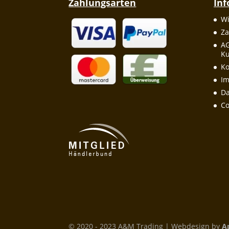
Zahlungsarten
In
Wi
Za
A
Ku
Ko
I
Da
Co
© 2020 - 2023 A&M Trading | Webdesign by
A