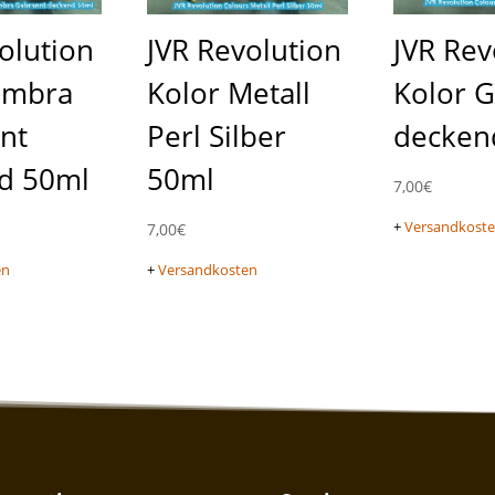
olution
JVR Revolution
JVR Rev
Umbra
Kolor Metall
Kolor G
nt
Perl Silber
decken
d 50ml
50ml
7,00
€
+
Versandkost
7,00
€
en
+
Versandkosten