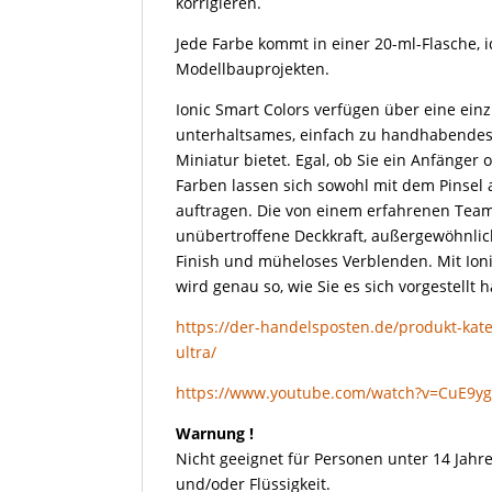
korrigieren.
Jede Farbe kommt in einer 20-ml-Flasche, i
Modellbauprojekten.
Ionic Smart Colors verfügen über eine einz
unterhaltsames, einfach zu handhabendes 
Miniatur bietet. Egal, ob Sie ein Anfänger 
Farben lassen sich sowohl mit dem Pinsel 
auftragen. Die von einem erfahrenen Team
unübertroffene Deckkraft, außergewöhnliche
Finish und müheloses Verblenden. Mit Ioni
wird genau so, wie Sie es sich vorgestellt 
https://der-handelsposten.de/produkt-kateg
ultra/
https://www.youtube.com/watch?v=CuE9y
Warnung !
Nicht geeignet für Personen unter 14 Jahre
und/oder Flüssigkeit.