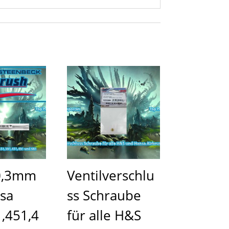
0,3mm
Ventilverschlu
sa
ss Schraube
,451,4
für alle H&S