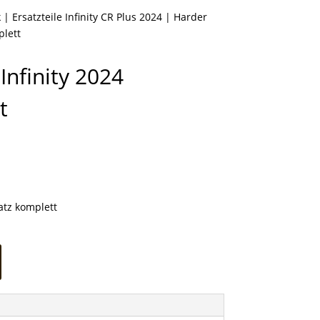
k
|
Ersatzteile Infinity CR Plus 2024
| Harder
plett
nfinity 2024
t
atz komplett