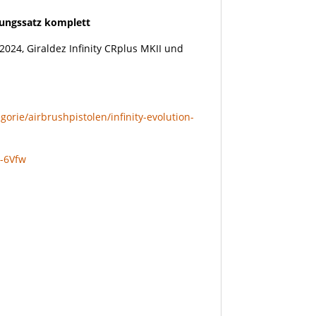
tungssatz komplett
2024, Giraldez Infinity CRplus MKII und
orie/airbrushpistolen/infinity-evolution-
-6Vfw