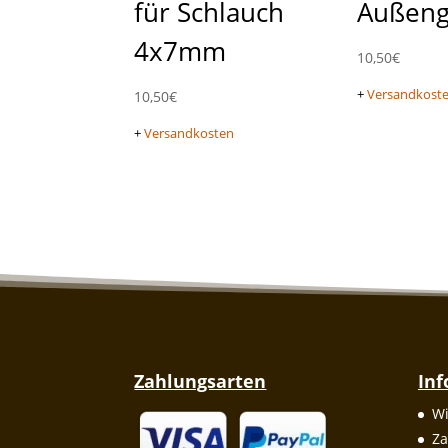
für Schlauch
Außen
4x7mm
10,50
€
+
Versandkost
10,50
€
+
Versandkosten
Zahlungsarten
In
Wi
Za