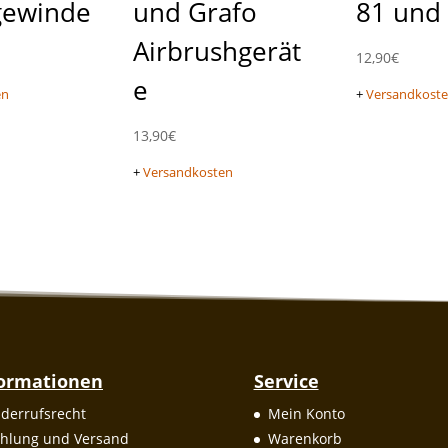
gewinde
und Grafo
81 und
Airbrushgerät
12,90
€
e
en
+
Versandkost
13,90
€
+
Versandkosten
formationen
Service
derrufsrecht
Mein Konto
hlung und Versand
Warenkorb