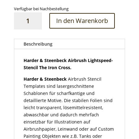
Verfügbar bei Nachbestellung
Harder
In den Warenkorb
&
Steenbeck
Airbrush
Lightspeed-
Beschreibung
Stencil
The
Harder & Steenbeck Airbrush Lightspeed-
Iron
Stencil The Iron Cross.
Cross
Harder & Steenbeck
Airbrush Stencil
Menge
Templates
sind lasergeschnittene
Schablonen für scharfkantige und
detaillierte Motive. Die stabilen Folien sind
leicht transparent, lösemittelresistent,
abwaschbar und dadurch mehrfach
einsetzbar für Illustrationen auf
Airbrushpapier, Leinwand oder auf Custom
Painting Objekten wie z.B. Tanks oder