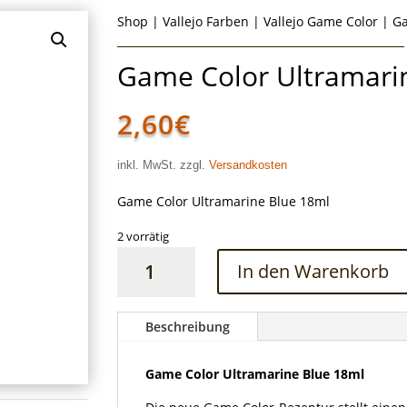
Shop
|
Vallejo Farben
|
Vallejo Game Color
| Ga
Game Color Ultramari
2,60
€
inkl. MwSt. zzgl.
Versandkosten
Game Color Ultramarine Blue 18ml
2 vorrätig
Game
In den Warenkorb
Color
Ultramarine
Blue
Beschreibung
18ml
Menge
Game Color Ultramarine Blue 18ml