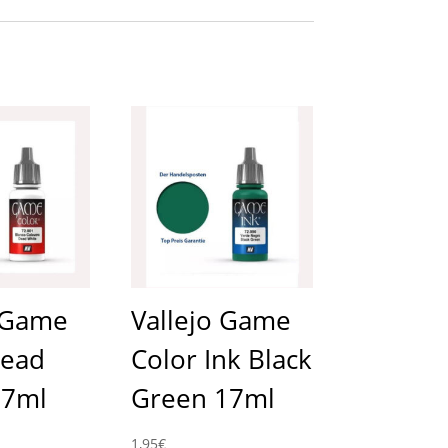
o Game
Vallejo Game
Dead
Color Ink Black
17ml
Green 17ml
1,95
€