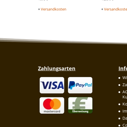
+
Versandkosten
+
Versandkost
Zahlungsarten
In
Wi
Za
A
Ku
Ko
I
Da
Co