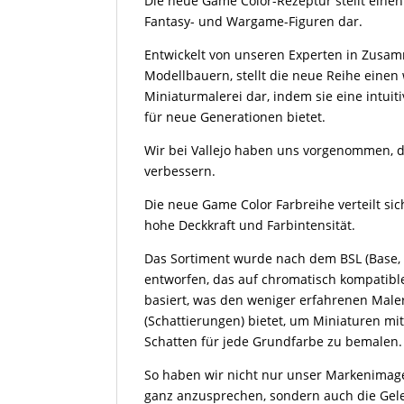
Die neue Game Color-Rezeptur stellt eine
Fantasy- und Wargame-Figuren dar.
Entwickelt von unseren Experten in Zusam
Modellbauern, stellt die neue Reihe einen 
Miniaturmalerei dar, indem sie eine intui
für neue Generationen bietet.
Wir bei Vallejo haben uns vorgenommen, di
verbessern.
Die neue Game Color Farbreihe verteilt si
hohe Deckkraft und Farbintensität.
Das Sortiment wurde nach dem BSL (Base,
entworfen, das auf chromatisch kompatib
basiert, was den weniger erfahrenen Male
(Schattierungen) bietet, um Miniaturen m
Schatten für jede Grundfarbe zu bemalen.
So haben wir nicht nur unser Markenimag
ganz anzusprechen, sondern auch die Geleg