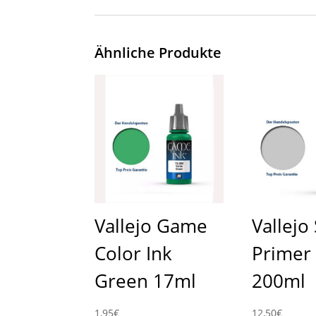
Ähnliche Produkte
Vallejo Game
Vallejo
Color Ink
Primer
Green 17ml
200ml
1,95
€
12,50
€