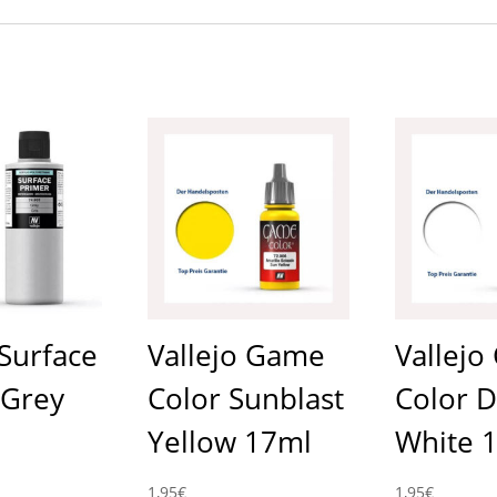
 Surface
Vallejo Game
Vallej
 Grey
Color Sunblast
Color 
Yellow 17ml
White 
1,95
€
1,95
€