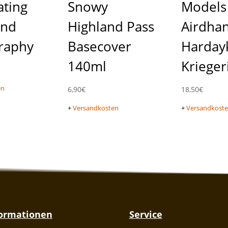
ating
Snowy
Models
and
Highland Pass
Airdha
raphy
Basecover
Harday
140ml
Krieger
en
6,90
€
18,50
€
+
Versandkosten
+
Versandkost
formationen
Service