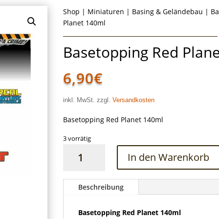
Shop
|
Miniaturen
|
Basing & Geländebau
|
Ba
Planet 140ml
Basetopping Red Plan
6,90
€
inkl. MwSt. zzgl.
Versandkosten
Basetopping Red Planet 140ml
3 vorrätig
Basetopping
In den Warenkorb
Red
Planet
140ml
Beschreibung
Menge
Basetopping Red Planet 140ml