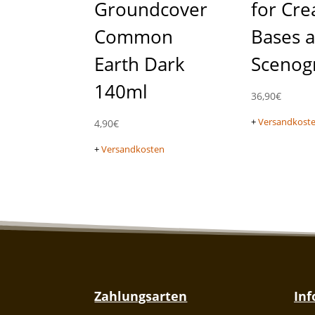
Groundcover
for Cre
Common
Bases 
Earth Dark
Scenog
140ml
36,90
€
+
Versandkost
4,90
€
+
Versandkosten
Zahlungsarten
In