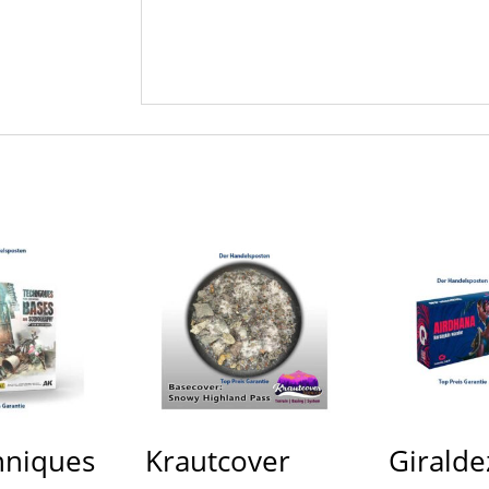
hniques
Krautcover
Giralde