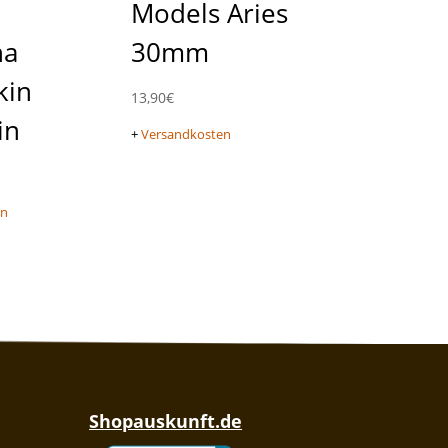
Models Aries
na
30mm
kin
13,90
€
in
+
Versandkosten
en
Shopauskunft.de