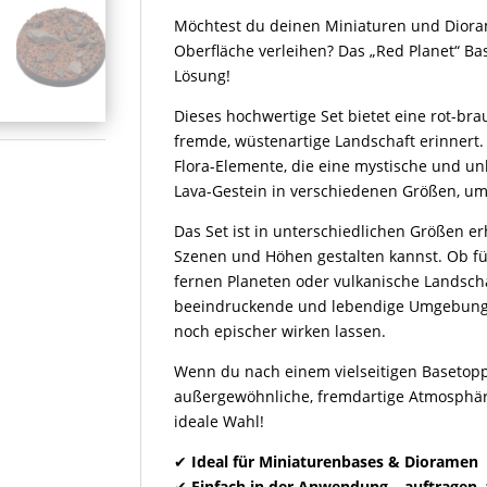
Möchtest du deinen Miniaturen und Diora
Oberfläche verleihen? Das „Red Planet“ Bas
Lösung!
Dieses hochwertige Set bietet eine rot-br
fremde, wüstenartige Landschaft erinnert
Flora-Elemente, die eine mystische und u
Lava-Gestein in verschiedenen Größen, um 
Das Set ist in unterschiedlichen Größen er
Szenen und Höhen gestalten kannst. Ob für
fernen Planeten oder vulkanische Landscha
beeindruckende und lebendige Umgebungen
noch epischer wirken lassen.
Wenn du nach einem vielseitigen Basetopp
außergewöhnliche, fremdartige Atmosphäre
ideale Wahl!
✔
Ideal für Miniaturenbases & Dioramen
✔
Einfach in der Anwendung – auftragen, f