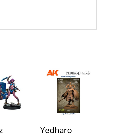
z
Yedharo