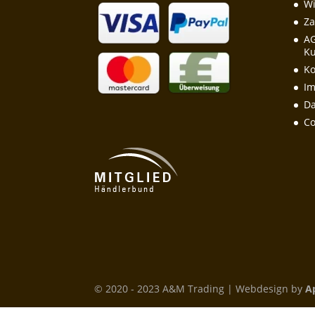
Wi
Za
A
Ku
Ko
I
Da
Co
© 2020 - 2023 A&M Trading | Webdesign by
A