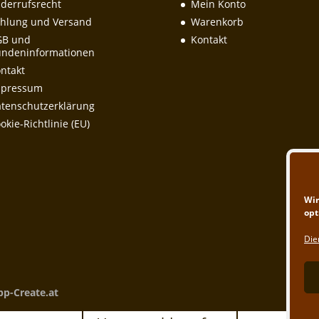
derrufsrecht
Mein Konto
hlung und Versand
Warenkorb
GB und
Kontakt
ndeninformationen
ntakt
mpressum
tenschutzerklärung
okie-Richtlinie (EU)
Wir
opt
Die
pp-Create.at