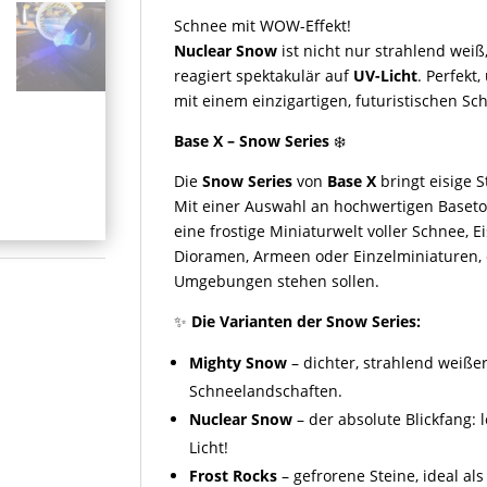
Schnee mit WOW-Effekt!
Nuclear Snow
ist nicht nur strahlend wei
reagiert spektakulär auf
UV-Licht
. Perfek
mit einem einzigartigen, futuristischen S
Base X – Snow Series
❄️
Die
Snow Series
von
Base X
bringt eisige 
Mit einer Auswahl an hochwertigen Baseto
eine frostige Miniaturwelt voller Schnee, E
Dioramen, Armeen oder Einzelminiaturen, d
Umgebungen stehen sollen.
✨
Die Varianten der Snow Series:
Mighty Snow
– dichter, strahlend weißer
Schneelandschaften.
Nuclear Snow
– der absolute Blickfang: 
Licht!
Frost Rocks
– gefrorene Steine, ideal al