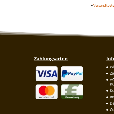
+
Versandkost
Zahlungsarten
In
Wi
Za
A
Ku
Ko
I
Da
Co