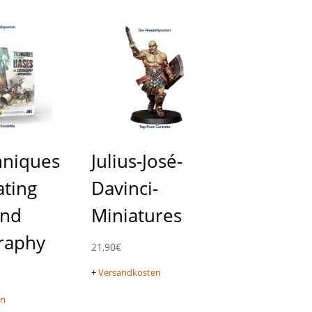
hniques
Julius-José-
ating
Davinci-
and
Miniatures
raphy
21,90
€
+
Versandkosten
en