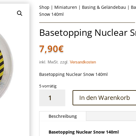
Shop
|
Miniaturen
|
Basing & Geländebau
|
Ba
Snow 140ml
Basetopping Nuclear 
7,90
€
inkl. MwSt. zzgl.
Versandkosten
Basetopping Nuclear Snow 140ml
5 vorrätig
Basetopping
In den Warenkorb
Nuclear
Snow
140ml
Beschreibung
Menge
Basetopping Nuclear Snow 140ml