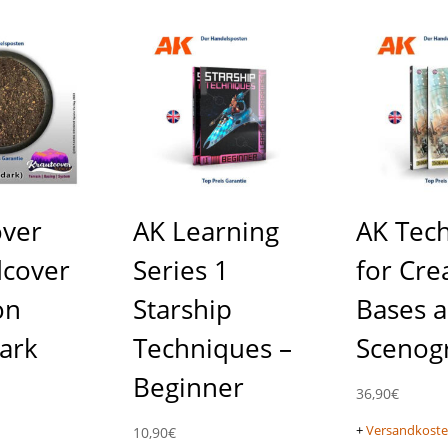
over
AK Learning
AK Tec
cover
Series 1
for Cre
on
Starship
Bases 
ark
Techniques –
Scenog
Beginner
36,90
€
+
Versandkost
10,90
€