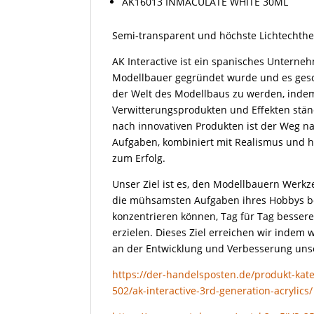
AK16013 INMACULATE WHITE 30ML
Semi-transparent und höchste Lichtechthe
AK Interactive ist ein spanisches Unterne
Modellbauer gegründet wurde und es gesch
der Welt des Modellbaus zu werden, indem
Verwitterungsprodukten und Effekten ständ
nach innovativen Produkten ist der Weg n
Aufgaben, kombiniert mit Realismus und his
zum Erfolg.
Unser Ziel ist es, den Modellbauern Werkz
die mühsamsten Aufgaben ihres Hobbys be
konzentrieren können, Tag für Tag bessere
erzielen. Dieses Ziel erreichen wir indem
an der Entwicklung und Verbesserung un
https://der-handelsposten.de/produkt-kate
502/ak-interactive-3rd-generation-acrylics/