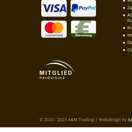
Wi
Za
A
Ku
Ko
I
Da
Co
© 2020 - 2023 A&M Trading | Webdesign by
A