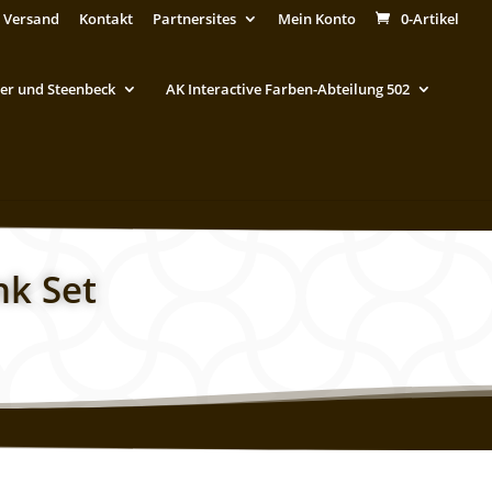
 Versand
Kontakt
Partnersites
Mein Konto
0-Artikel
er und Steenbeck
AK Interactive Farben-Abteilung 502
nk Set