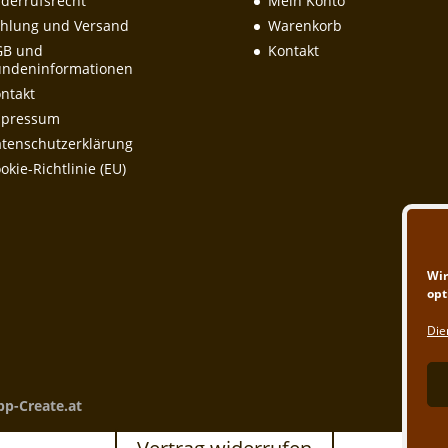
derrufsrecht
Mein Konto
hlung und Versand
Warenkorb
GB und
Kontakt
ndeninformationen
ntakt
mpressum
tenschutzerklärung
okie-Richtlinie (EU)
Wir
opt
Die
pp-Create.at