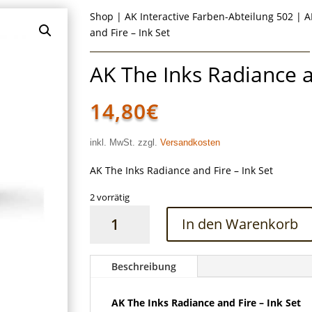
Shop
|
AK Interactive Farben-Abteilung 502
|
A
and Fire – Ink Set
AK The Inks Radiance a
14,80
€
inkl. MwSt. zzgl.
Versandkosten
AK The Inks Radiance and Fire – Ink Set
2 vorrätig
AK
In den Warenkorb
The
Inks
Radiance
Beschreibung
and
Fire
AK The Inks Radiance and Fire – Ink Set
–