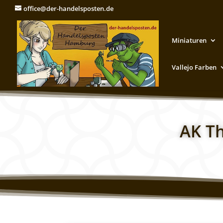
office@der-handelsposten.de
Miniaturen
Vallejo Farben
AK Th