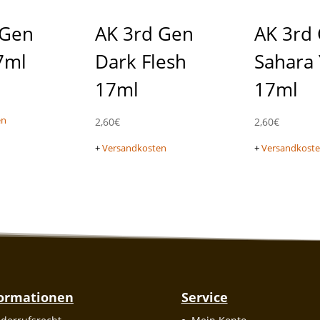
 Gen
AK 3rd Gen
AK 3rd
7ml
Dark Flesh
Sahara 
17ml
17ml
en
2,60
€
2,60
€
+
Versandkosten
+
Versandkost
formationen
Service