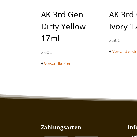
AK 3rd Gen
AK 3rd
Dirty Yellow
Ivory 1
17ml
2,60
€
+
Versandkost
2,60
€
+
Versandkosten
Zahlungsarten
In