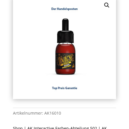
Artikelnummer:
AK16010
Shop
|
AK Interactive Farben-Abteilung 502
|
AK