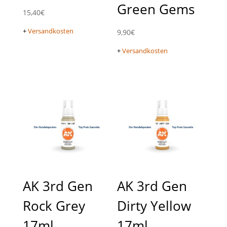
Green Gems
15,40
€
+
Versandkosten
9,90
€
+
Versandkosten
AK 3rd Gen
AK 3rd Gen
Rock Grey
Dirty Yellow
17ml
17ml