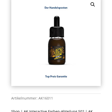
Artikelnummer:
AK16011
Shop
|
AK Interactive Farben-Abteilung 502
|
AK