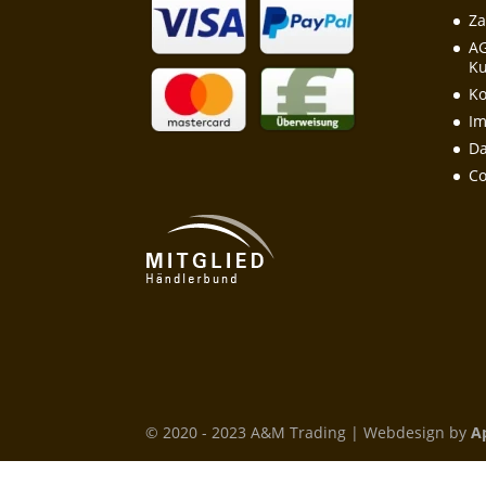
Za
A
Ku
Ko
I
Da
Co
© 2020 - 2023 A&M Trading | Webdesign by
A