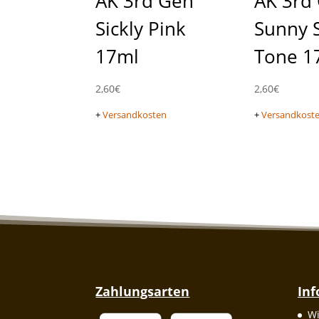
AK 3rd Gen
AK 3rd
Sickly Pink
Sunny 
17ml
Tone 1
2,60
€
2,60
€
+
Versandkosten
+
Versandkost
Zahlungsarten
In
Wi