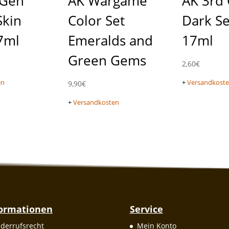
 Gen
AK Wargame
AK 3rd
Skin
Color Set
Dark S
7ml
Emeralds and
17ml
Green Gems
2,60
€
en
+
Versandkost
9,90
€
+
Versandkosten
formationen
Service
derrufsrecht
Mein Konto