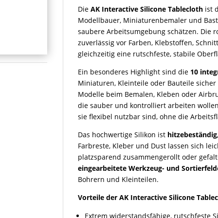
Die
AK Interactive Silicone Tablecloth
ist 
Modellbauer, Miniaturenbemaler und Bastl
saubere Arbeitsumgebung schätzen. Die ro
zuverlässig vor Farben, Klebstoffen, Schni
gleichzeitig eine rutschfeste, stabile Ober
Ein besonderes Highlight sind die
10 inte
Miniaturen, Kleinteile oder Bauteile siche
Modelle beim Bemalen, Kleben oder Airbrus
die sauber und kontrolliert arbeiten wollen
sie flexibel nutzbar sind, ohne die Arbeits
Das hochwertige Silikon ist
hitzebeständig
Farbreste, Kleber und Dust lassen sich lei
platzsparend zusammengerollt oder gefalte
eingearbeitete Werkzeug- und Sortierfeld
Bohrern und Kleinteilen.
Vorteile der AK Interactive Silicone Tablec
Extrem widerstandsfähige, rutschfeste S