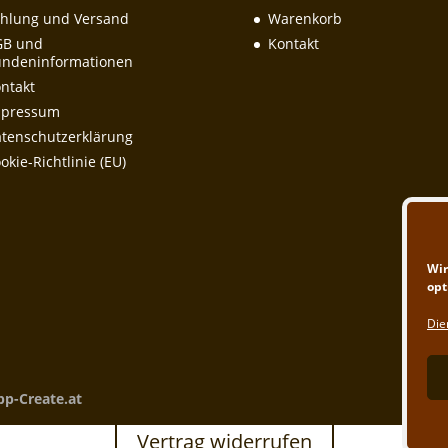
hlung und Versand
Warenkorb
GB und
Kontakt
ndeninformationen
ntakt
mpressum
tenschutzerklärung
okie-Richtlinie (EU)
Wir
opt
Die
pp-Create.at
Vertrag widerrufen