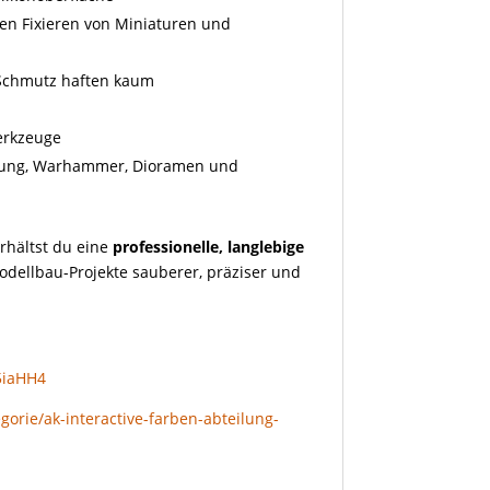
en Fixieren von Miniaturen und
d Schmutz haften kaum
Werkzeuge
alung, Warhammer, Dioramen und
erhältst du eine
professionelle, langlebige
Modellbau-Projekte sauberer, präziser und
5iaHH4
gorie/ak-interactive-farben-abteilung-