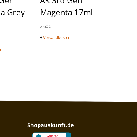
 Gen
AK 3rd Gen
ea Grey
Magenta 17ml
2,60
€
+
Versandkosten
en
Shopauskunft.de