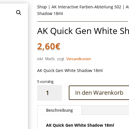
Shop
|
AK Interactive Farben-Abteilung 502
|
A
Shadow 18ml
AK Quick Gen White S
2,60
€
inkl. MwSt. zzgl.
Versandkosten
AK Quick Gen White Shadow 18ml
5 vorrätig
AK
In den Warenkorb
Quick
Gen
White
Beschreibung
Shadow
18ml
AK Quick Gen White Shadow 18ml
Menge