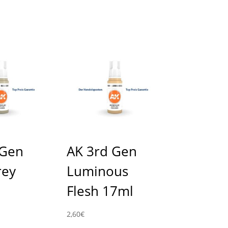
 Gen
AK 3rd Gen
rey
Luminous
Flesh 17ml
2,60
€