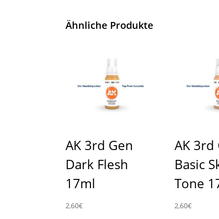
Ähnliche Produkte
AK 3rd Gen
AK 3rd
Dark Flesh
Basic S
17ml
Tone 1
2,60
€
2,60
€