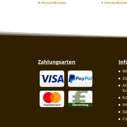
+
Versandkosten
+
Versandkost
Zahlungsarten
In
Wi
Za
A
Ku
Ko
I
Da
Co