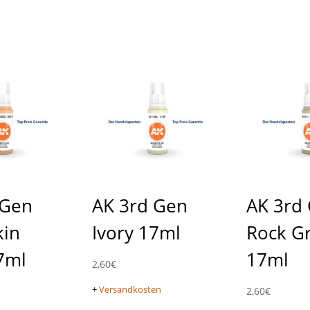
 Gen
AK 3rd Gen
AK 3rd
kin
Ivory 17ml
Rock G
7ml
17ml
2,60
€
+
Versandkosten
2,60
€