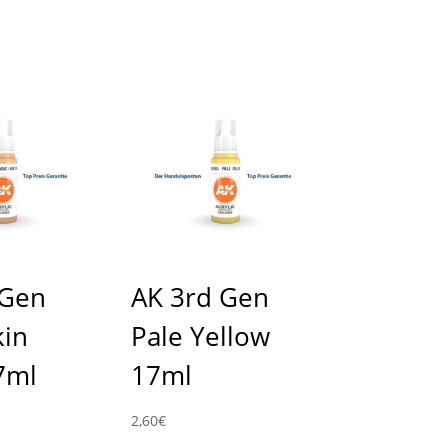
 Gen
AK 3rd Gen
kin
Pale Yellow
7ml
17ml
2,60
€