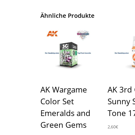
Ähnliche Produkte
AK Wargame
AK 3rd
Color Set
Sunny 
Emeralds and
Tone 1
Green Gems
2,60
€