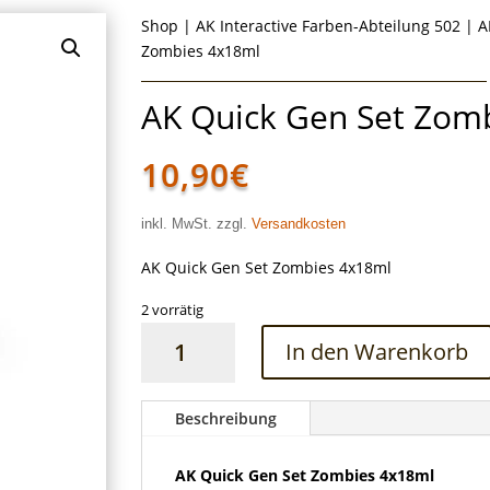
Shop
|
AK Interactive Farben-Abteilung 502
|
A
Zombies 4x18ml
AK Quick Gen Set Zom
10,90
€
inkl. MwSt. zzgl.
Versandkosten
AK Quick Gen Set Zombies 4x18ml
2 vorrätig
AK
In den Warenkorb
Quick
Gen
Set
Beschreibung
Zombies
4x18ml
AK Quick Gen Set Zombies 4x18ml
Menge