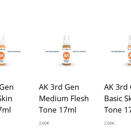
 Gen
AK 3rd Gen
AK 3rd
Skin
Medium Flesh
Basic S
7ml
Tone 17ml
Tone 1
2,60
€
2,60
€