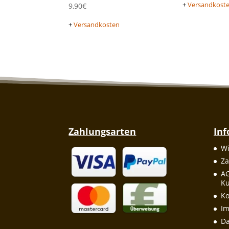
+
Versandkost
9,90
€
+
Versandkosten
Zahlungsarten
In
Wi
Za
A
Ku
Ko
I
Da