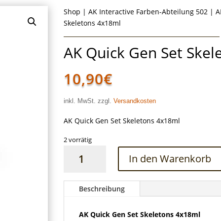
Shop
|
AK Interactive Farben-Abteilung 502
|
A
Skeletons 4x18ml
AK Quick Gen Set Skel
10,90
€
inkl. MwSt. zzgl.
Versandkosten
AK Quick Gen Set Skeletons 4x18ml
2 vorrätig
AK
In den Warenkorb
Quick
Gen
Set
Beschreibung
Skeletons
4x18ml
AK Quick Gen Set Skeletons 4x18ml
Menge