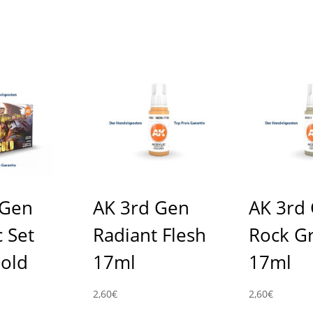
 Gen
AK 3rd Gen
AK 3rd
 Set
Radiant Flesh
Rock G
old
17ml
17ml
2,60
€
2,60
€