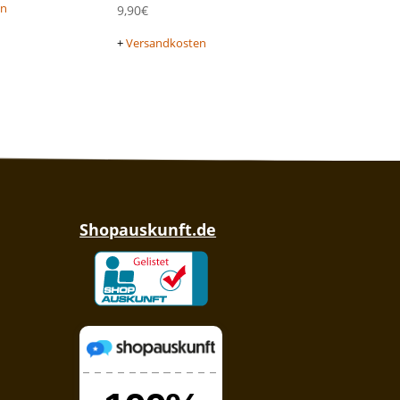
en
9,90
€
+
Versandkosten
Shopauskunft.de