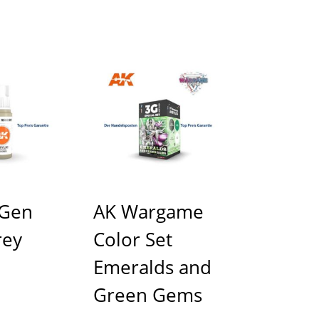
 Gen
AK Wargame
rey
Color Set
Emeralds and
Green Gems