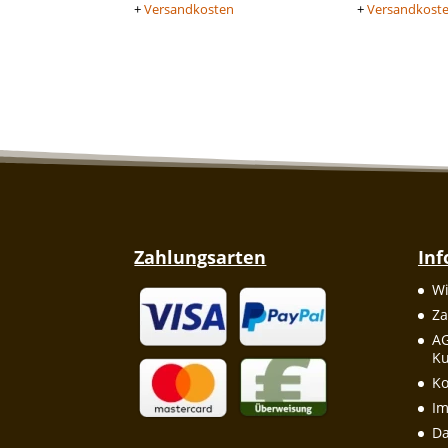
+
Versandkosten
+
Versandkost
Zahlungsarten
In
Wi
Za
A
Ku
Ko
I
Da