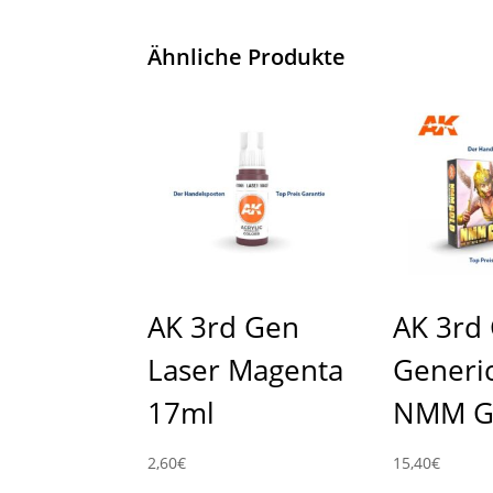
Ähnliche Produkte
AK 3rd Gen
AK 3rd
Laser Magenta
Generic
17ml
NMM G
2,60
€
15,40
€