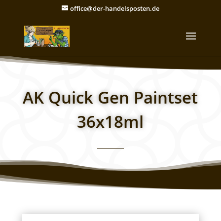
office@der-handelsposten.de
AK Quick Gen Paintset
36x18ml