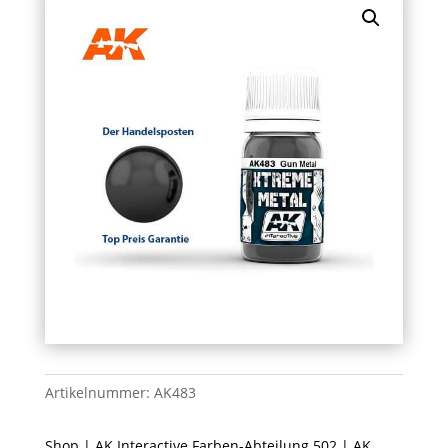
Artikelnummer:
AK483
Shop
|
AK Interactive Farben-Abteilung 502
|
AK