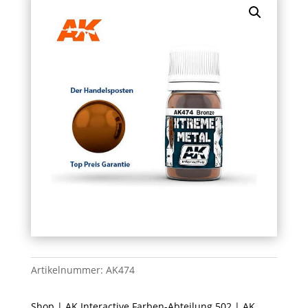
Artikelnummer:
AK474
Shop
|
AK Interactive Farben-Abteilung 502
|
AK