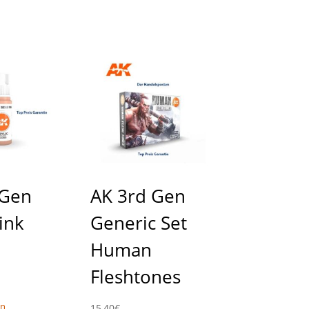
 Gen
AK 3rd Gen
Pink
Generic Set
Human
Fleshtones
en
15,40
€