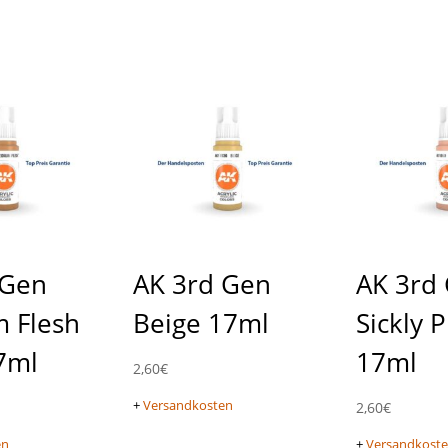
 Gen
AK 3rd Gen
AK 3rd
 Flesh
Beige 17ml
Sickly 
7ml
17ml
2,60
€
+
Versandkosten
2,60
€
en
+
Versandkost