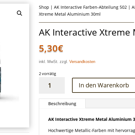
Shop
|
AK Interactive Farben-Abteilung 502
|
A
Xtreme Metal Aluminium 30ml
AK Interactive Xtreme
5,30
€
inkl. MwSt. zzgl.
Versandkosten
2 vorrätig
AK
In den Warenkorb
Interactive
Xtreme
Metal
Beschreibung
Aluminium
30ml
AK Interactive Xtreme Metal Aluminium 
Menge
Hochwertige Metallic-Farben mit hervorra