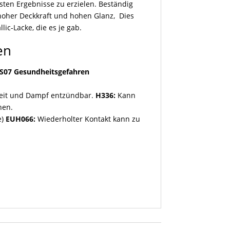
sten Ergebnisse zu erzielen. Beständig
ahoher Deckkraft und hohen Glanz, Dies
ic-Lacke, die es je gab.
en
S07 Gesundheitsgefahren
keit und Dampf entzündbar.
H336:
Kann
hen.
)
EUH066:
Wiederholter Kontakt kann zu