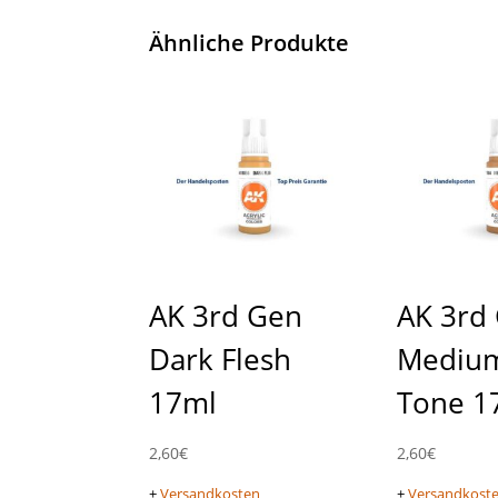
Ähnliche Produkte
AK 3rd Gen
AK 3rd
Dark Flesh
Medium
17ml
Tone 1
2,60
€
2,60
€
+
Versandkosten
+
Versandkost