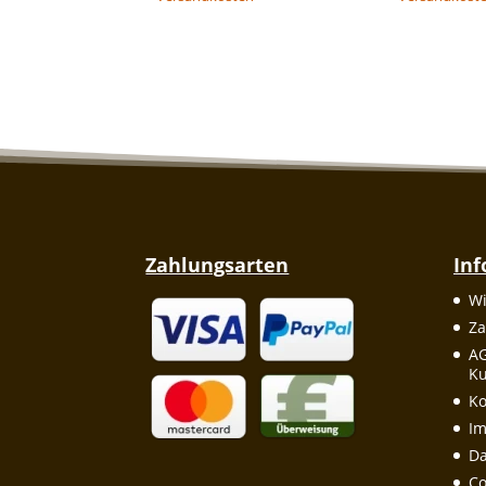
Zahlungsarten
In
Wi
Za
A
Ku
Ko
I
Da
Co