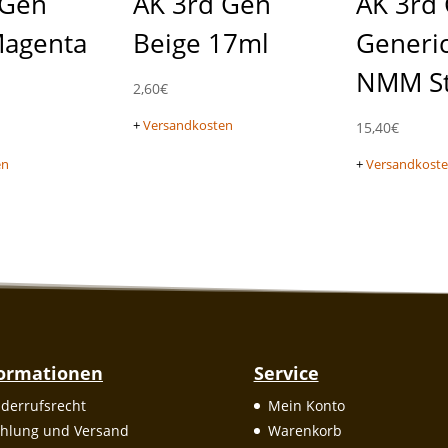
 Gen
AK 3rd Gen
AK 3rd
Magenta
Beige 17ml
Generic
NMM St
2,60
€
+
Versandkosten
15,40
€
en
+
Versandkost
formationen
Service
derrufsrecht
Mein Konto
hlung und Versand
Warenkorb