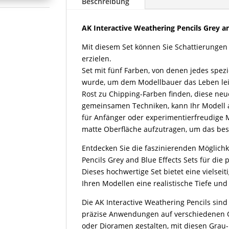
Beschreibung
Grey
and
AK Interactive Weathering Pencils Grey an
Blue
Shading
Mit diesem Set können Sie Schattierungen
Effects
erzielen.
Set
Set mit fünf Farben, von denen jedes spezi
Menge
wurde, um dem Modellbauer das Leben lei
Rost zu Chipping-Farben finden, diese n
gemeinsamen Techniken, kann Ihr Modell a
für Anfänger oder experimentierfreudige M
matte Oberfläche aufzutragen, um das best
Entdecken Sie die faszinierenden Möglichk
Pencils Grey and Blue Effects Sets für die 
Dieses hochwertige Set bietet eine vielse
Ihren Modellen eine realistische Tiefe und
Die AK Interactive Weathering Pencils si
präzise Anwendungen auf verschiedenen O
oder Dioramen gestalten, mit diesen Grau-