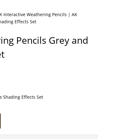
K Interactive Weathering Pencils
| AK
hading Effects Set
ing Pencils Grey and
et
e Shading Effects Set