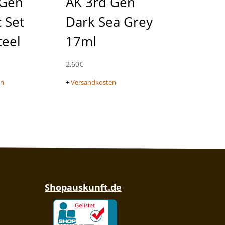
 Gen
AK 3rd Gen
 Set
Dark Sea Grey
eel
17ml
2,60
€
en
+
Versandkosten
Shopauskunft.de