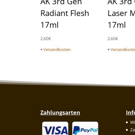
AK 3rd Gen
AK 3rd
Radiant Flesh
Laser 
17ml
17ml
2,60
€
2,60
€
+
Versandkosten
+
Versandkost
Zahlungsarten
In
Wi
Za