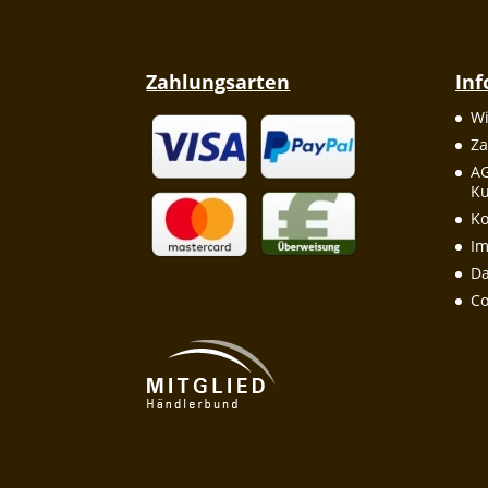
Zahlungsarten
In
Wi
Za
A
Ku
Ko
I
Da
Co