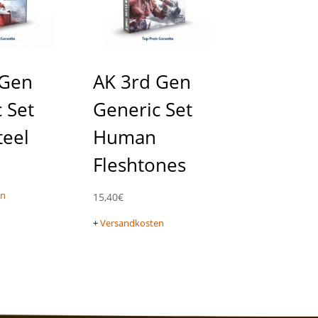
 Gen
AK 3rd Gen
 Set
Generic Set
eel
Human
Fleshtones
en
15,40
€
+
Versandkosten