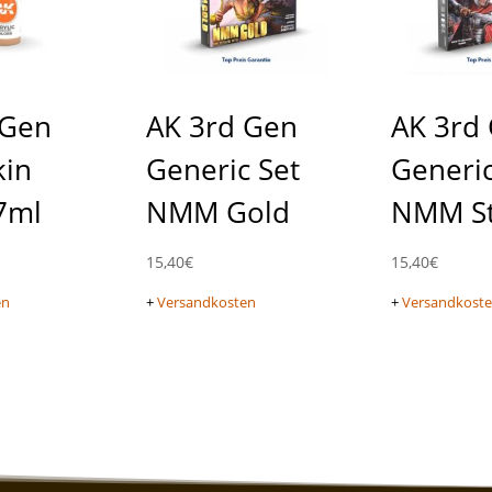
 Gen
AK 3rd Gen
AK 3rd
kin
Generic Set
Generic
7ml
NMM Gold
NMM St
15,40
€
15,40
€
en
+
Versandkosten
+
Versandkost