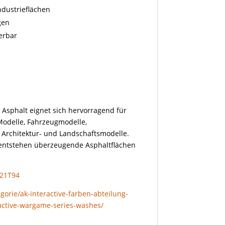
Industrieflächen
gen
erbar
 Asphalt eignet sich hervorragend für
Modelle, Fahrzeugmodelle,
 Architektur- und Landschaftsmodelle.
 entstehen überzeugende Asphaltflächen
S21T94
gorie/ak-interactive-farben-abteilung-
ractive-wargame-series-washes/