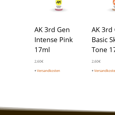
AK 3rd Gen
AK 3rd
Intense Pink
Basic S
17ml
Tone 1
2,60
€
2,60
€
+
Versandkosten
+
Versandkost