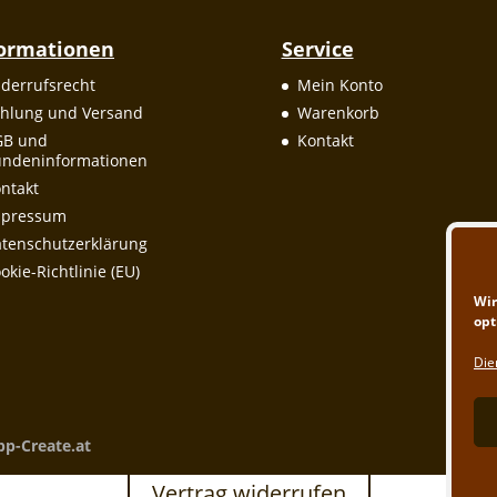
formationen
Service
derrufsrecht
Mein Konto
hlung und Versand
Warenkorb
GB und
Kontakt
ndeninformationen
ntakt
mpressum
tenschutzerklärung
okie-Richtlinie (EU)
Wir
opt
Die
pp-Create.at
Vertrag widerrufen