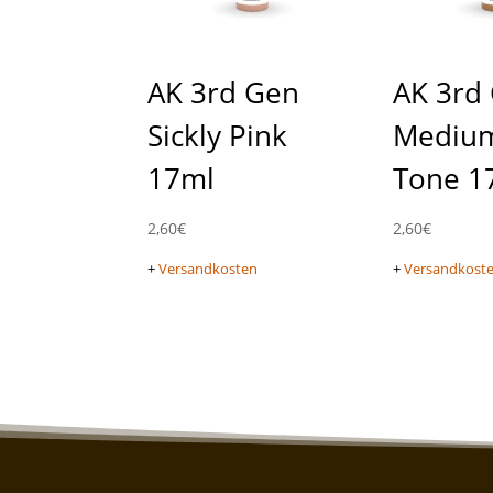
AK 3rd Gen
AK 3rd
Sickly Pink
Medium
17ml
Tone 1
2,60
€
2,60
€
+
Versandkosten
+
Versandkost