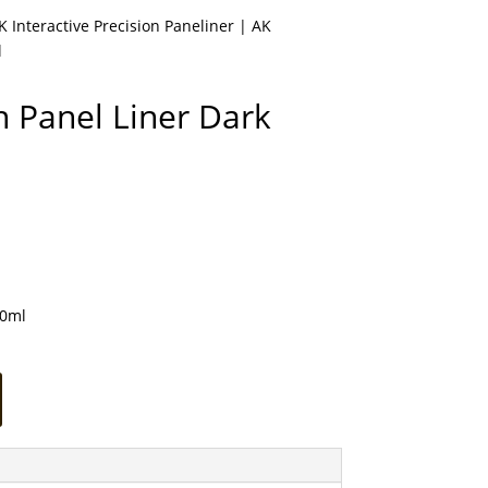
K Interactive Precision Paneliner
| AK
l
on Panel Liner Dark
30ml