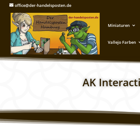
office@der-handelsposten.de
Miniaturen
Vallejo Farben
AK Interact