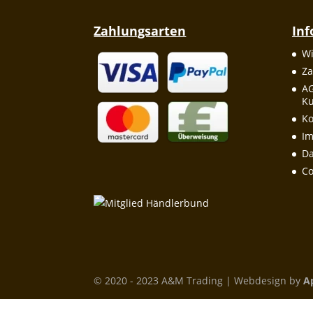
Zahlungsarten
In
Wi
Za
A
Ku
Ko
I
Da
Co
© 2020 - 2023 A&M Trading | Webdesign by
A