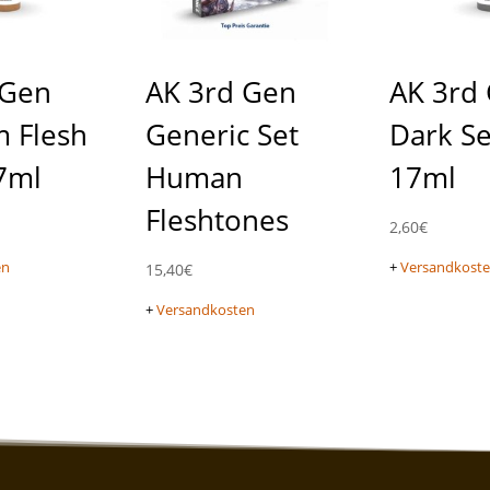
 Gen
AK 3rd Gen
AK 3rd
 Flesh
Generic Set
Dark S
7ml
Human
17ml
Fleshtones
2,60
€
en
+
Versandkost
15,40
€
+
Versandkosten