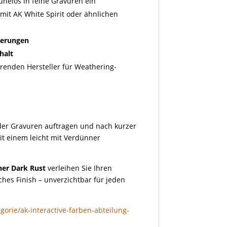
ühelos in feine Gravuren ein
mit AK White Spirit oder ähnlichen
ierungen
halt
hrenden Hersteller für Weathering-
der Gravuren auftragen und nach kurzer
it einem leicht mit Verdünner
iner Dark Rust
verleihen Sie Ihren
sches Finish – unverzichtbar für jeden
gorie/ak-interactive-farben-abteilung-