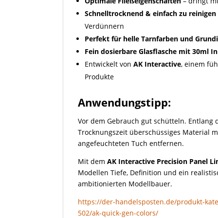
Optimale Fließeigenschaften
– dringt m
Schnelltrocknend & einfach zu reinigen
Verdünnern
Perfekt für helle Tarnfarben und Grund
Fein dosierbare Glasflasche mit 30ml In
Entwickelt von
AK Interactive
, einem fü
Produkte
Anwendungstipp:
Vor dem Gebrauch gut schütteln. Entlang 
Trocknungszeit überschüssiges Material m
angefeuchteten Tuch entfernen.
Mit dem
AK Interactive Precision Panel L
Modellen Tiefe, Definition und ein realisti
ambitionierten Modellbauer.
https://der-handelsposten.de/produkt-kate
502/ak-quick-gen-colors/