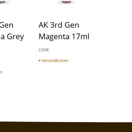
 Gen
AK 3rd Gen
ea Grey
Magenta 17ml
2,60
€
+
Versandkosten
en