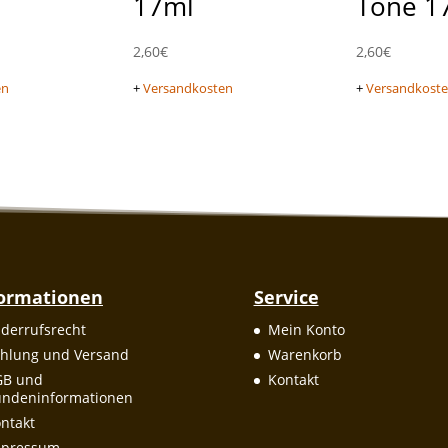
17ml
Tone 1
2,60
€
2,60
€
en
+
Versandkosten
+
Versandkost
formationen
Service
derrufsrecht
Mein Konto
hlung und Versand
Warenkorb
GB und
Kontakt
ndeninformationen
ntakt
mpressum