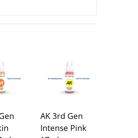
 Gen
AK 3rd Gen
kin
Intense Pink