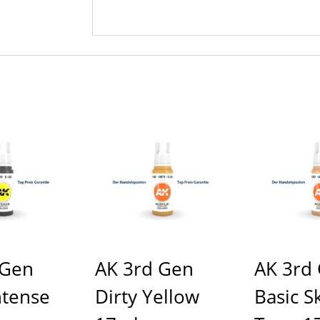
 Gen
AK 3rd Gen
AK 3rd
ntense
Dirty Yellow
Basic S