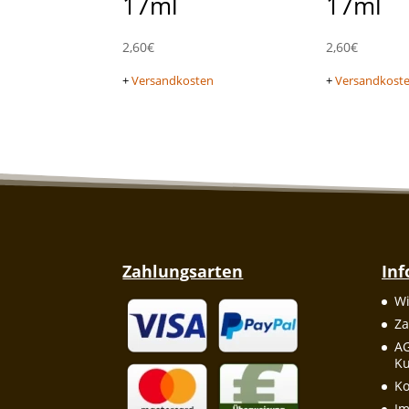
17ml
17ml
2,60
€
2,60
€
+
Versandkosten
+
Versandkost
Zahlungsarten
In
Wi
Za
A
Ku
Ko
I