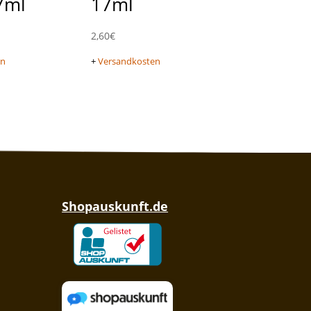
7ml
17ml
2,60
€
en
+
Versandkosten
Shopauskunft.de