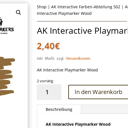
Shop
|
AK Interactive Farben-Abteilung 502
|
A
Interactive Playmarker Wood
AK Interactive Playma
2,40
€
inkl. MwSt. zzgl.
Versandkosten
AK Interactive Playmarker Wood
2 vorrätig
AK
In den Warenkorb
Interactive
Playmarker
Wood
Beschreibung
Menge
AK Interactive Playmarker Wood