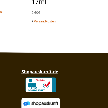
17ml
en
2,60
€
+
Versandkosten
Shopauskunft.de