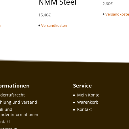
NMM Steel
2,60
€
+
Versandkost
15,40
€
en
+
Versandkosten
formationen
Service
derrufsrecht
Mein Konto
hlung und Versand
Warenkorb
GB und
Kontakt
ndeninformationen
ntakt
mpressum