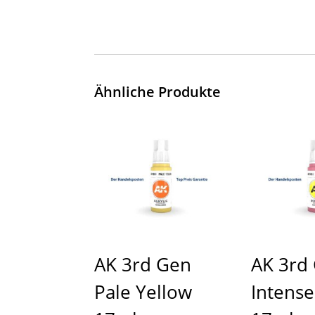
Ähnliche Produkte
AK 3rd Gen
AK 3rd
Pale Yellow
Intense