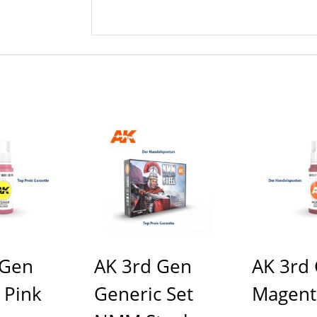
 Gen
AK 3rd Gen
AK 3rd
 Pink
Generic Set
Magent