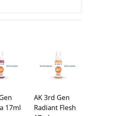
 Gen
AK 3rd Gen
a 17ml
Radiant Flesh