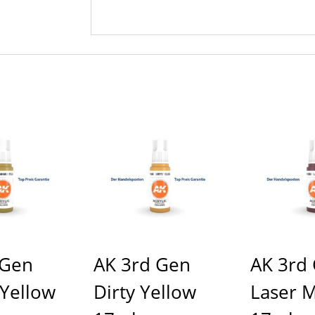
 Gen
AK 3rd Gen
AK 3rd
 Yellow
Dirty Yellow
Laser 