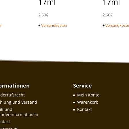
17ml
17ml
2,60
€
2,60
€
en
+
Versandkosten
+
Versandkost
formationen
Service
derrufsrecht
Mein Konto
hlung und Versand
Warenkorb
GB und
Kontakt
ndeninformationen
ntakt
mpressum