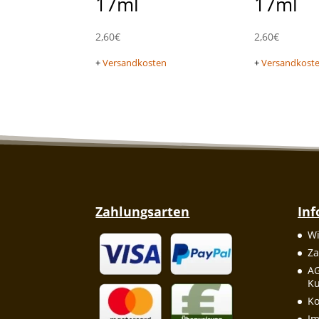
17ml
17ml
2,60
€
2,60
€
+
Versandkosten
+
Versandkost
Zahlungsarten
In
Wi
Za
A
Ku
Ko
I