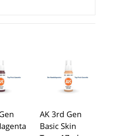
 Gen
AK 3rd Gen
Magenta
Basic Skin