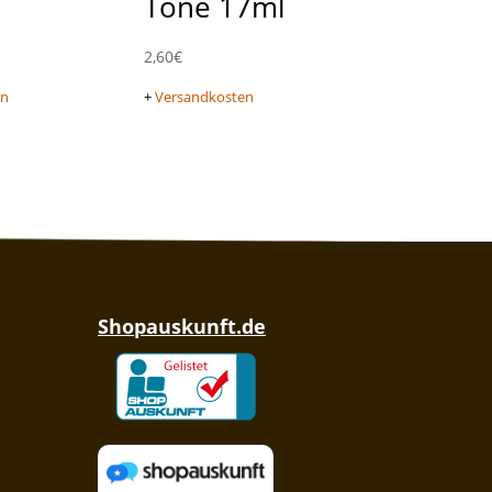
Tone 17ml
2,60
€
en
+
Versandkosten
Shopauskunft.de