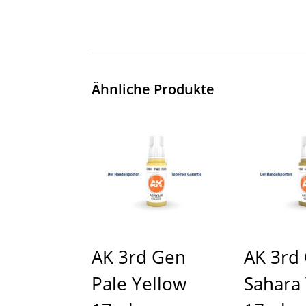
Ähnliche Produkte
AK 3rd Gen
AK 3rd
Pale Yellow
Sahara