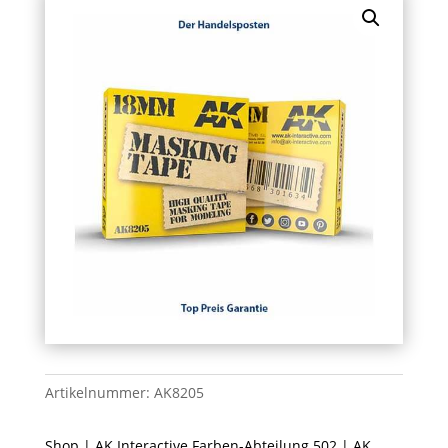
Artikelnummer:
AK8205
Shop
|
AK Interactive Farben-Abteilung 502
|
AK