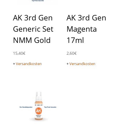
AK 3rd Gen
AK 3rd Gen
Generic Set
Magenta
NMM Gold
17ml
15,40
€
2,60
€
+
Versandkosten
+
Versandkosten