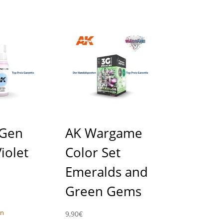
 Gen
AK Wargame
iolet
Color Set
Emeralds and
Green Gems
en
9,90
€