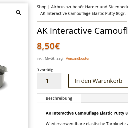
Shop
|
Airbrushzubehör Harder und Steenbec
| AK Interactive Camouflage Elastic Putty 80gr.
AK Interactive Camoufl
8,50
€
inkl. MwSt. zzgl.
Versandkosten
3 vorrätig
AK
In den Warenkorb
Interactive
Camouflage
Elastic
Beschreibung
Putty
80gr.
AK Interactive Camouflage Elastic Putty 8
Menge
Wiederverwendbare elastische Tarnknete