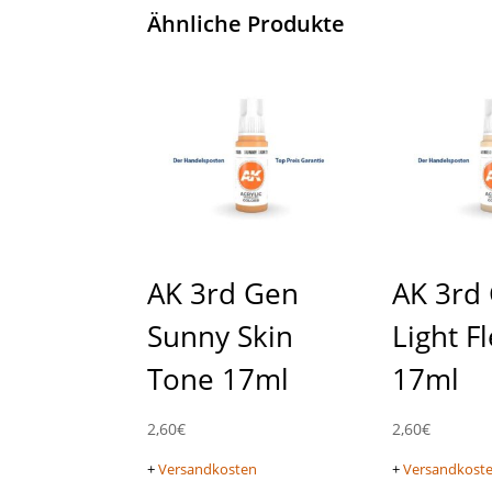
Ähnliche Produkte
AK 3rd Gen
AK 3rd
Sunny Skin
Light F
Tone 17ml
17ml
2,60
€
2,60
€
+
Versandkosten
+
Versandkost