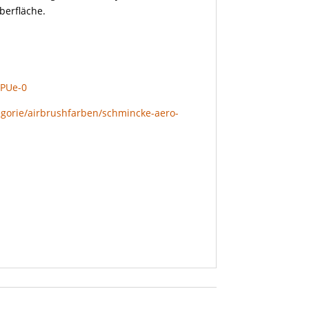
berfläche.
GPUe-0
egorie/airbrushfarben/schmincke-aero-