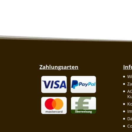
Zahlungsarten
In
Wi
Za
A
Ku
Ko
I
Da
Co