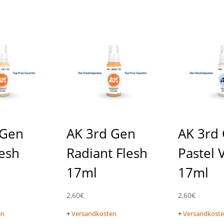
 Gen
AK 3rd Gen
AK 3rd
lesh
Radiant Flesh
Pastel V
17ml
17ml
2,60
€
2,60
€
en
+
Versandkosten
+
Versandkost