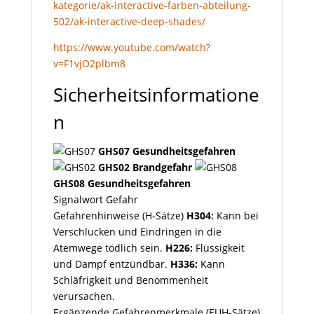
kategorie/ak-interactive-farben-abteilung-
502/ak-interactive-deep-shades/
https://www.youtube.com/watch?
v=F1vjO2plbm8
Sicherheitsinformatione
n
GHS07 Gesundheitsgefahren
GHS02 Brandgefahr
GHS08 Gesundheitsgefahren
Signalwort
Gefahr
Gefahrenhinweise (H-Sätze)
H304:
Kann bei
Verschlucken und Eindringen in die
Atemwege tödlich sein.
H226:
Flüssigkeit
und Dampf entzündbar.
H336:
Kann
Schläfrigkeit und Benommenheit
verursachen.
Ergänzende Gefahrenmerkmale (EUH-Sätze)