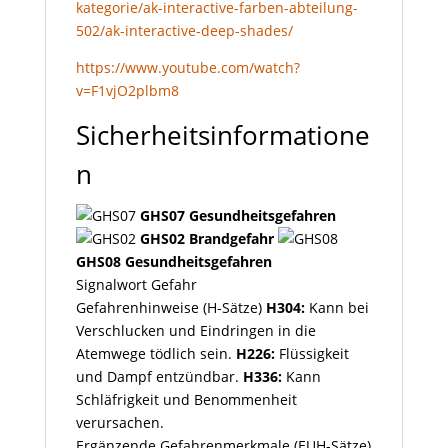
kategorie/ak-interactive-farben-abteilung-
502/ak-interactive-deep-shades/
https://www.youtube.com/watch?
v=F1vjO2plbm8
Sicherheitsinformatione
n
GHS07 Gesundheitsgefahren
GHS02 Brandgefahr
GHS08 Gesundheitsgefahren
Signalwort
Gefahr
Gefahrenhinweise (H-Sätze)
H304:
Kann bei
Verschlucken und Eindringen in die
Atemwege tödlich sein.
H226:
Flüssigkeit
und Dampf entzündbar.
H336:
Kann
Schläfrigkeit und Benommenheit
verursachen.
Ergänzende Gefahrenmerkmale (EUH-Sätze)