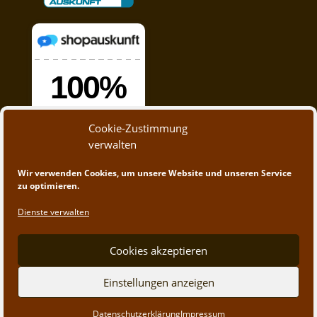
Cookie-Zustimmung
verwalten
Wir verwenden Cookies, um unsere Website und unseren Service
zu optimieren.
Dienste verwalten
Cookies akzeptieren
© 2020 - 2023 A&M Trading | Webdesign by
App-
Einstellungen anzeigen
Create.at
Datenschutzerklärung
Impressum