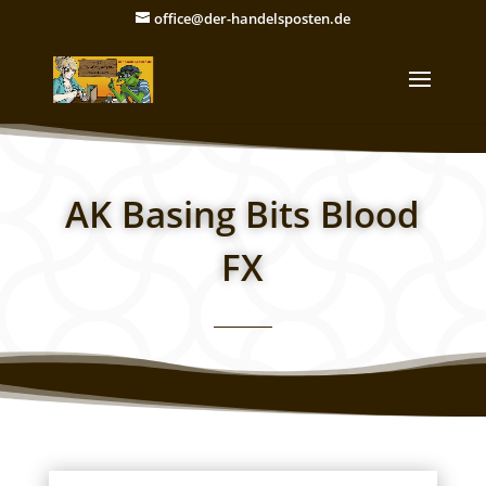
office@der-handelsposten.de
AK Basing Bits Blood
FX