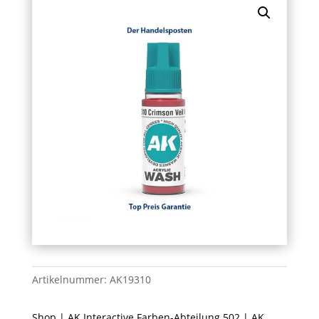
Artikelnummer:
AK19310
Shop
|
AK Interactive Farben-Abteilung 502
|
AK