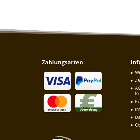
Zahlungsarten
In
Wi
Za
A
Ku
Ko
I
Da
Co