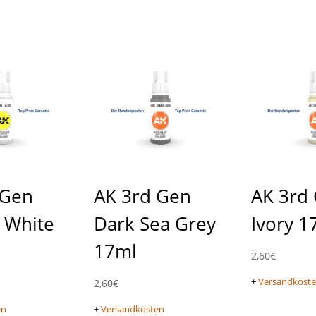
 Gen
AK 3rd Gen
AK 3rd
 White
Dark Sea Grey
Ivory 1
17ml
2,60
€
+
Versandkost
2,60
€
en
+
Versandkosten