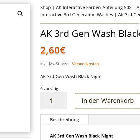
Shop
|
AK Interactive Farben-Abteilung 502
|
A
Interactive 3rd Generation Washes
| AK 3rd Ge
AK 3rd Gen Wash Black
2,60
€
inkl. MwSt. zzgl.
Versandkosten
AK 3rd Gen Wash Black Night
6 vorrätig
AK
In den Warenkorb
3rd
Gen
Wash
Beschreibung
Black
Night
AK 3rd Gen Wash Black Night
Menge