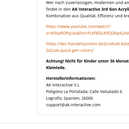
Wer nach zuverlässigen, modernen und ei
findet in den
AK Interactive 3rd Gen Acry
Kombination aus Qualität, Effizienz und kr
https://www.youtube.com/watch?
v=45NyROPyUaI&list=PLKfBDL89QDNp62o
https://der-handelsposten.de/produkt-kate
502/ak-quick-gen-colors/
Achtung! Nicht für Kinder unter 36 Monat
Kleinteile.
Herstellerinformationen:
AK Interactive S.L
Polígono La Portalada, Calle Valsalado 6
Logroño, Spanien, 26006
support@ak-interactive.com