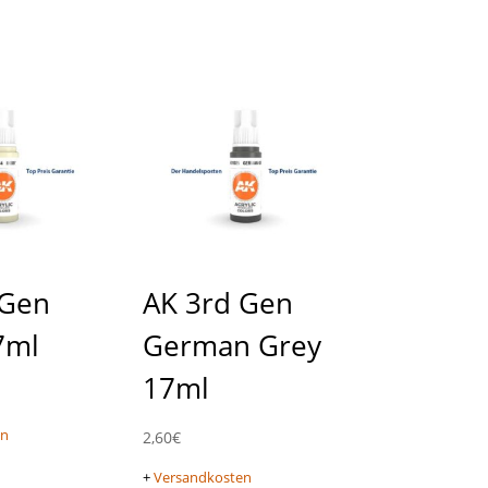
 Gen
AK 3rd Gen
7ml
German Grey
17ml
en
2,60
€
+
Versandkosten