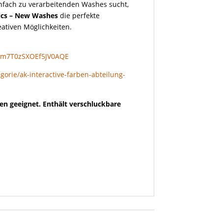
nfach zu verarbeitenden Washes sucht,
lics – New Washes
die perfekte
eativen Möglichkeiten.
Vm7T0zSXOEf5JV0AQE
gorie/ak-interactive-farben-abteilung-
en geeignet. Enthält verschluckbare