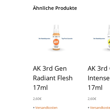
Ähnliche Produkte
AK 3rd Gen
AK 3rd
Radiant Flesh
Intense
17ml
17ml
2,60
€
2,60
€
+
Versandkosten
+
Versandkost