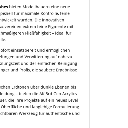
shes
bieten Modellbauern eine neue
eziell für maximale Kontrolle, feine
entwickelt wurden. Die innovativen
cs
vereinen extrem feine Pigmente mit
hmäßigeren Fließfähigkeit – ideal für
lle.
sofort einsatzbereit und ermöglichen
tiefungen und Verwitterung auf nahezu
cknungszeit und der einfachen Reinigung
änger und Profis, die saubere Ergebnisse
stischen Erdtönen über dunkle Ebenen bis
leidung – bieten die AK 3rd Gen Acrylics
er, die ihre Projekte auf ein neues Level
 Oberfläche und langlebige Formulierung
chtbaren Werkzeug für authentische und