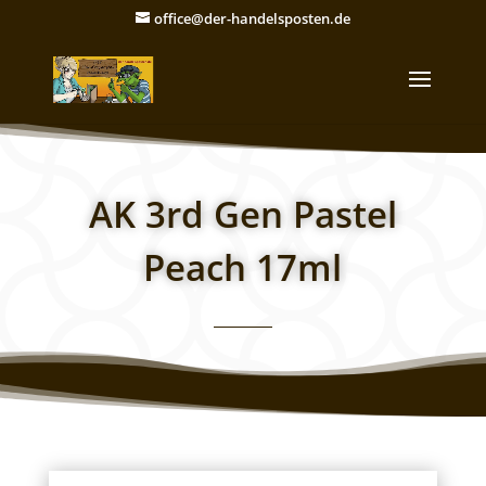
office@der-handelsposten.de
AK 3rd Gen Pastel
Peach 17ml