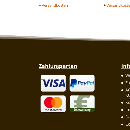
+
Versandkosten
+
Versandkost
Zahlungsarten
In
Wi
Za
A
Ku
Ko
I
Da
Co