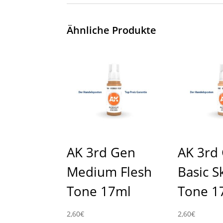
Ähnliche Produkte
AK 3rd Gen
AK 3rd
Medium Flesh
Basic S
Tone 17ml
Tone 1
2,60
€
2,60
€