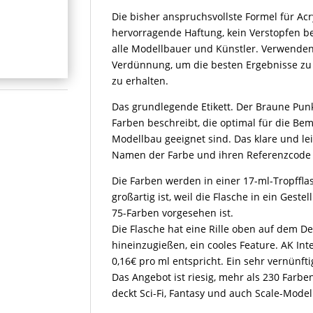
Menge
Die bisher anspruchsvollste Formel für Ac
hervorragende Haftung, kein Verstopfen be
alle Modellbauer und Künstler. Verwenden
Verdünnung, um die besten Ergebnisse zu 
zu erhalten.
Das grundlegende Etikett. Der Braune Punk
Farben beschreibt, die optimal für die B
Modellbau geeignet sind. Das klare und leic
Namen der Farbe und ihren Referenzcode
Die Farben werden in einer 17-ml-Tropffla
großartig ist, weil die Flasche in ein Gestel
75-Farben vorgesehen ist.
Die Flasche hat eine Rille oben auf dem D
hineinzugießen, ein cooles Feature. AK Int
0,16€ pro ml entspricht. Ein sehr vernünfti
Das Angebot ist riesig, mehr als 230 Farb
deckt Sci-Fi, Fantasy und auch Scale-Model