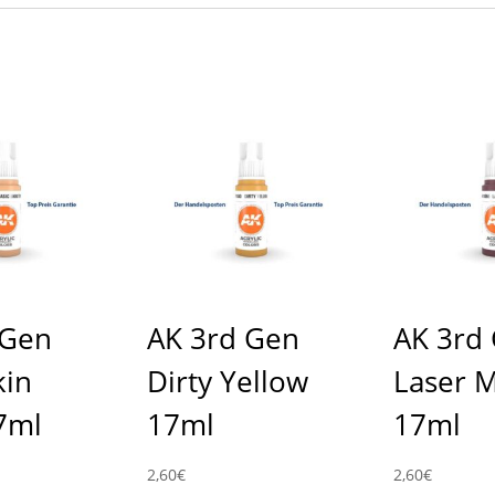
 Gen
AK 3rd Gen
AK 3rd
kin
Dirty Yellow
Laser 
7ml
17ml
17ml
2,60
€
2,60
€