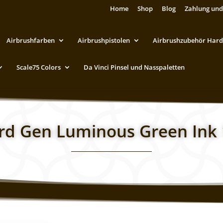
Home
Shop
Blog
Zahlung und
Airbrushfarben
Airbrushpistolen
Airbrushzubehör Hard
Scale75 Colors
Da Vinci Pinsel und Nasspaletten
rd Gen Luminous Green Ink