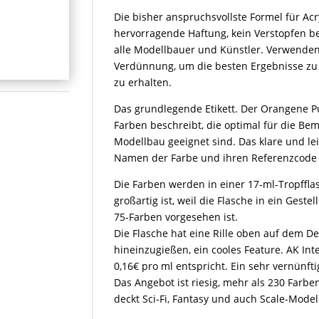
Die bisher anspruchsvollste Formel für Ac
hervorragende Haftung, kein Verstopfen be
alle Modellbauer und Künstler. Verwenden
Verdünnung, um die besten Ergebnisse zu 
zu erhalten.
Das grundlegende Etikett. Der Orangene Pu
Farben beschreibt, die optimal für die B
Modellbau geeignet sind. Das klare und leic
Namen der Farbe und ihren Referenzcode
Die Farben werden in einer 17-ml-Tropffla
großartig ist, weil die Flasche in ein Gestel
75-Farben vorgesehen ist.
Die Flasche hat eine Rille oben auf dem D
hineinzugießen, ein cooles Feature. AK Int
0,16€ pro ml entspricht. Ein sehr vernünfti
Das Angebot ist riesig, mehr als 230 Farb
deckt Sci-Fi, Fantasy und auch Scale-Model