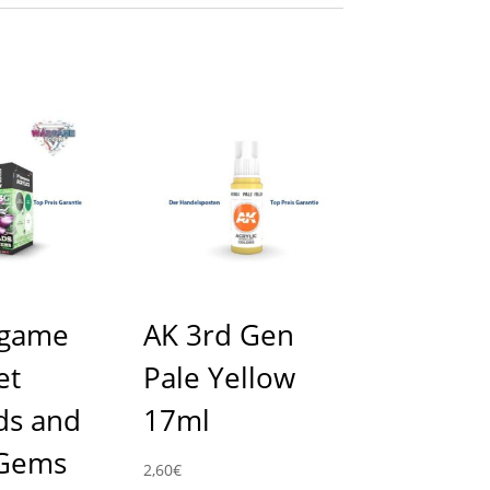
rgame
AK 3rd Gen
et
Pale Yellow
ds and
17ml
Gems
2,60
€