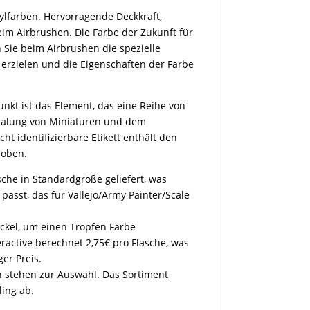
rylfarben. Hervorragende Deckkraft,
im Airbrushen. Die Farbe der Zukunft für
 Sie beim Airbrushen die spezielle
erzielen und die Eigenschaften der Farbe
nkt ist das Element, das eine Reihe von
emalung von Miniaturen und dem
ht identifizierbare Etikett enthält den
 oben.
sche in Standardgröße geliefert, was
l passt, das für Vallejo/Army Painter/Scale
eckel, um einen Tropfen Farbe
eractive berechnet 2,75€ pro Flasche, was
ger Preis.
en stehen zur Auswahl. Das Sortiment
ling ab.