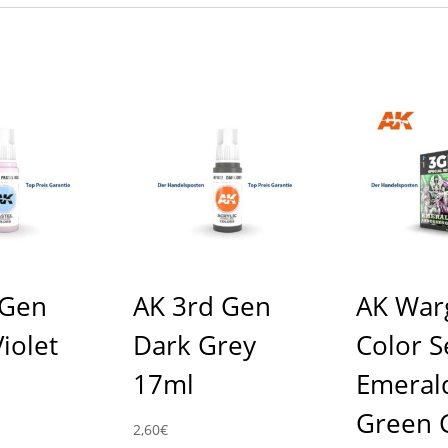
 Gen
AK 3rd Gen
AK Wa
Violet
Dark Grey
Color S
17ml
Emeral
Green 
2,60
€