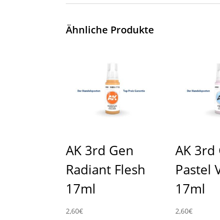
Ähnliche Produkte
AK 3rd Gen
AK 3rd
Radiant Flesh
Pastel 
17ml
17ml
2,60
€
2,60
€