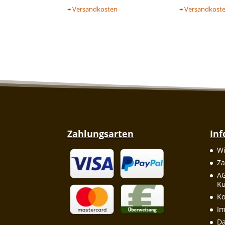
+
Versandkosten
+
Versandkost
Zahlungsarten
In
Wi
Za
A
Ku
Ko
I
Da