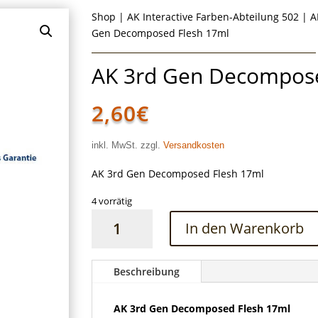
Shop
|
AK Interactive Farben-Abteilung 502
|
A
Gen Decomposed Flesh 17ml
AK 3rd Gen Decompose
2,60
€
inkl. MwSt. zzgl.
Versandkosten
AK 3rd Gen Decomposed Flesh 17ml
4 vorrätig
AK
In den Warenkorb
3rd
Gen
Decomposed
Beschreibung
Flesh
17ml
AK 3rd Gen Decomposed Flesh 17ml
Menge