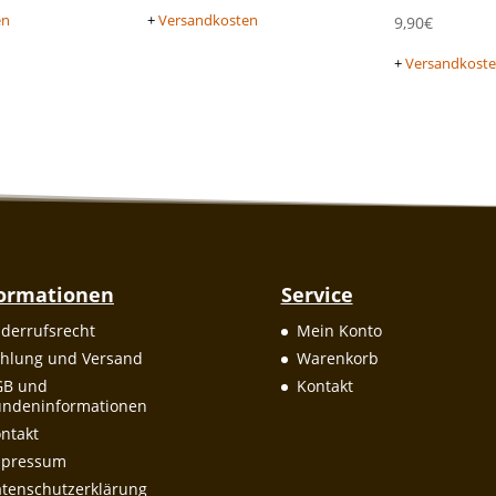
en
+
Versandkosten
9,90
€
+
Versandkost
formationen
Service
derrufsrecht
Mein Konto
hlung und Versand
Warenkorb
GB und
Kontakt
ndeninformationen
ntakt
mpressum
tenschutzerklärung